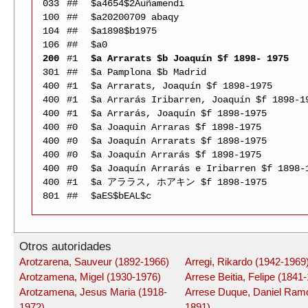
033
##
$a4654$2Auñamendi
100
##
$a20200709 abaqy
104
##
$a1898$b1975
106
##
$a0
200
#1
$a Arrarats $b Joaquín $f 1898- 1975
301
##
$a Pamplona $b Madrid
400
#1
$a Arrarats, Joaquín $f 1898-1975
400
#1
$a Arrarás Iribarren, Joaquín $f 1898-1
400
#1
$a Arrarás, Joaquín $f 1898-1975
400
#0
$a Joaquin Arraras $f 1898-1975
400
#0
$a Joaquín Arrarats $f 1898-1975
400
#0
$a Joaquín Arrarás $f 1898-1975
400
#0
$a Joaquín Arrarás e Iribarren $f 1898-
400
#1
$a アララス, ホアキン $f 1898-1975
801
##
$aES$bEAL$c
Otros autoridades
Arotzarena, Sauveur (1892-1966)
Arregi, Rikardo (1942-1969
Arotzamena, Migel (1930-1976)
Arrese Beitia, Felipe (1841
Arotzamena, Jesus Maria (1918-
Arrese Duque, Daniel Ram
1972)
1891)