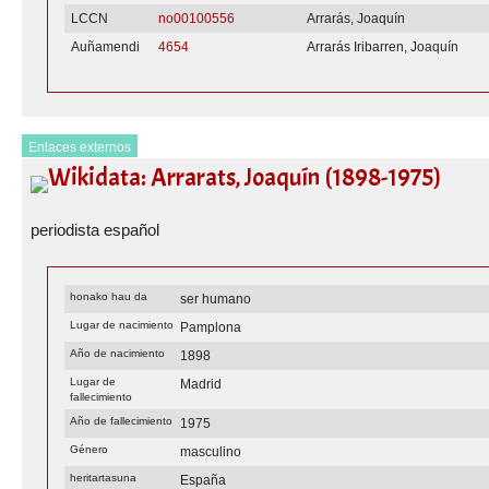
LCCN
no00100556
Arrarás, Joaquín
Auñamendi
4654
Arrarás Iribarren, Joaquín
Enlaces externos
Wikidata: Arrarats, Joaquín (1898-1975)
periodista español
honako hau da
ser humano
Lugar de nacimiento
Pamplona
Año de nacimiento
1898
Lugar de
Madrid
fallecimiento
Año de fallecimiento
1975
Género
masculino
heritartasuna
España