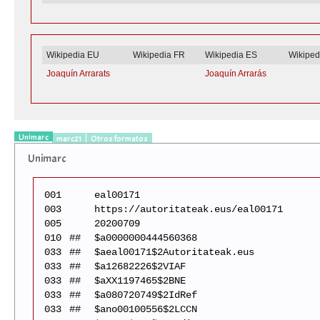
Wikipedia EU
Wikipedia FR
Wikipedia ES
Wikiped
Joaquín Arrarats
Joaquín Arrarás
Unimarc
marc21
Otros formatos
Unimarc
001
eal00171
003
https://autoritateak.eus/eal00171
005
20200709
010
##
$a0000000444560368
033
##
$aeal00171$2Autoritateak.eus
033
##
$a12682226$2VIAF
033
##
$aXX1197465$2BNE
033
##
$a080720749$2IdRef
033
##
$ano00100556$2LCCN