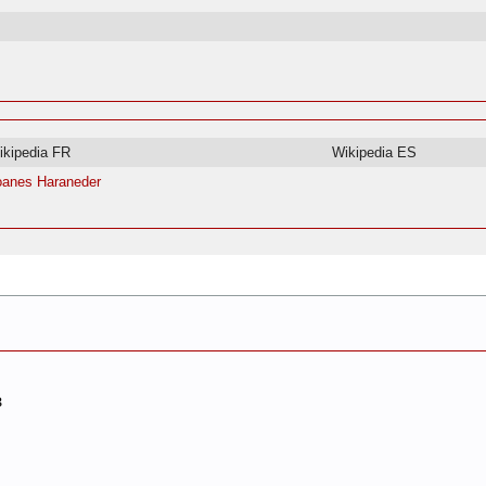
ikipedia FR
Wikipedia ES
oanes Haraneder
3