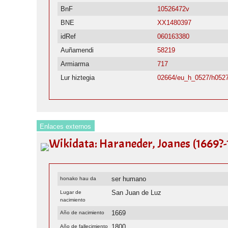
BnF
10526472v
BNE
XX1480397
idRef
060163380
Auñamendi
58219
Armiarma
717
Lur hiztegia
02664/eu_h_0527/h052
Enlaces externos
Wikidata: Haraneder, Joanes (1669?-1
ser humano
honako hau da
San Juan de Luz
Lugar de
nacimiento
1669
Año de nacimiento
1800
Año de fallecimiento