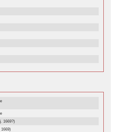
de
de
j. 1669?)
. 1669)