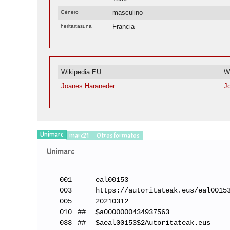
masculino
Género
Francia
heritartasuna
Wikipedia EU
W
Joanes Haraneder
J
Unimarc
marc21
Otros formatos
Unimarc
001
eal00153
003
https://autoritateak.eus/eal0015
005
20210312
010
##
$a0000000434937563
033
##
$aeal00153$2Autoritateak.eus