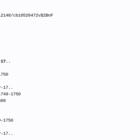
12148/cb10526472v$2BnF
 17..
1750
?-17..
1749-1750
669
9-1750
?-17..