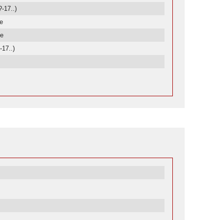
-17..)
de
de
-17..)