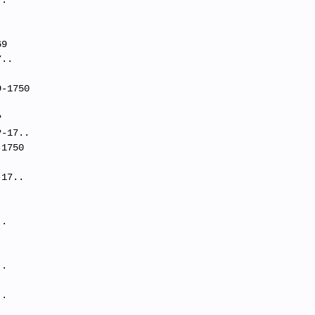
..
69
7..
9-1750
?
?-17..
-1750
-17..
..
.
..
.
..