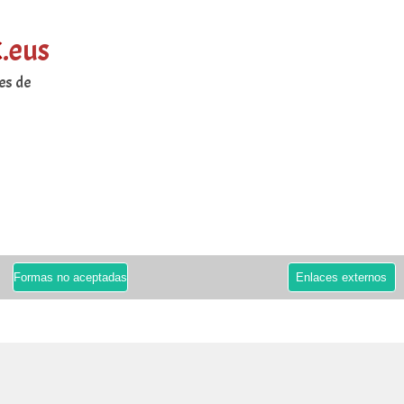
k
.eus
es de
)
Formas no aceptadas
Enlaces externos