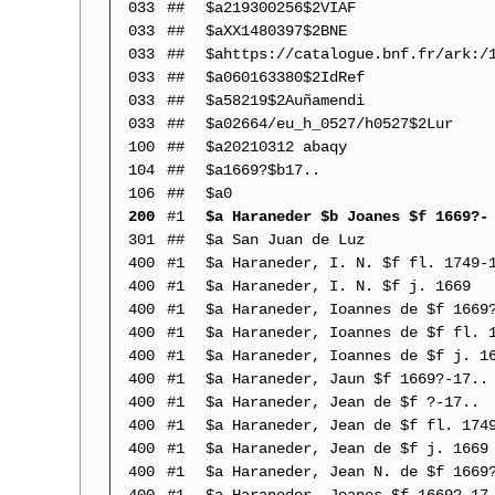
033
##
$a219300256$2VIAF
033
##
$aXX1480397$2BNE
033
##
$ahttps://catalogue.bnf.fr/ark:/
033
##
$a060163380$2IdRef
033
##
$a58219$2Auñamendi
033
##
$a02664/eu_h_0527/h0527$2Lur
100
##
$a20210312 abaqy
104
##
$a1669?$b17..
106
##
$a0
200
#1
$a Haraneder $b Joanes $f 1669?-
301
##
$a San Juan de Luz
400
#1
$a Haraneder, I. N. $f fl. 1749-
400
#1
$a Haraneder, I. N. $f j. 1669
400
#1
$a Haraneder, Ioannes de $f 1669
400
#1
$a Haraneder, Ioannes de $f fl. 
400
#1
$a Haraneder, Ioannes de $f j. 1
400
#1
$a Haraneder, Jaun $f 1669?-17..
400
#1
$a Haraneder, Jean de $f ?-17..
400
#1
$a Haraneder, Jean de $f fl. 174
400
#1
$a Haraneder, Jean de $f j. 1669
400
#1
$a Haraneder, Jean N. de $f 1669