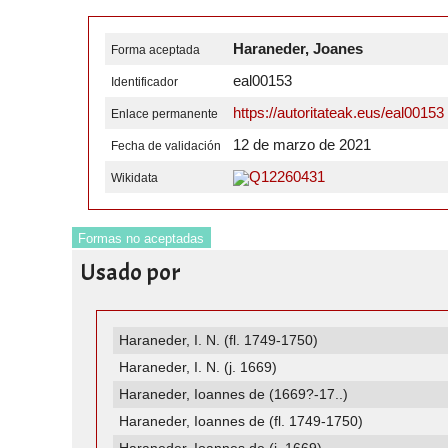
Haraneder, Joanes
Forma aceptada
eal00153
Identificador
https://autoritateak.eus/eal00153
Enlace permanente
12 de marzo de 2021
Fecha de validación
Q12260431
Wikidata
Formas no aceptadas
Usado por
Haraneder, I. N. (fl. 1749-1750)
Haraneder, I. N. (j. 1669)
Haraneder, Ioannes de (1669?-17..)
Haraneder, Ioannes de (fl. 1749-1750)