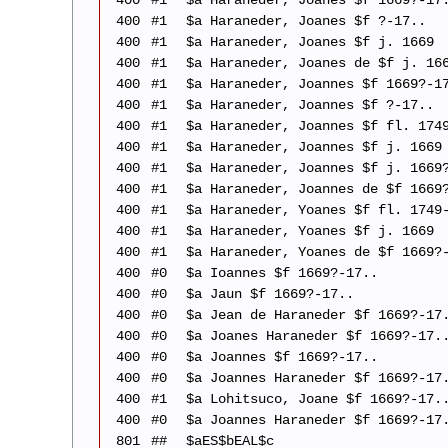
400
#1
$a Haraneder, Joanes $f 1669?-17
400
#1
$a Haraneder, Joanes $f ?-17..
400
#1
$a Haraneder, Joanes $f j. 1669
400
#1
$a Haraneder, Joanes de $f j. 16
400
#1
$a Haraneder, Joannes $f 1669?-1
400
#1
$a Haraneder, Joannes $f ?-17..
400
#1
$a Haraneder, Joannes $f fl. 174
400
#1
$a Haraneder, Joannes $f j. 1669
400
#1
$a Haraneder, Joannes $f j. 1669
400
#1
$a Haraneder, Joannes de $f 1669
400
#1
$a Haraneder, Yoanes $f fl. 1749
400
#1
$a Haraneder, Yoanes $f j. 1669
400
#1
$a Haraneder, Yoanes de $f 1669?
400
#0
$a Ioannes $f 1669?-17..
400
#0
$a Jaun $f 1669?-17..
400
#0
$a Jean de Haraneder $f 1669?-17
400
#0
$a Joanes Haraneder $f 1669?-17.
400
#0
$a Joannes $f 1669?-17..
400
#0
$a Joannes Haraneder $f 1669?-17
400
#1
$a Lohitsuco, Joane $f 1669?-17.
400
#0
$a Joannes Haraneder $f 1669?-17
801
##
$aES$bEAL$c