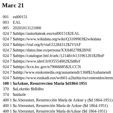
Marc 21
001
eal00151
003
EAL
005
20201013121000
024
7
$ahttps://autoritateak.eus/eal00151$2EAL
024
7
$ahttps://www.wikidata.org/wiki/Q3109903$2wikidata
024
7
$ahttps://viaf.org/fr/viaf/22284312$2VIAF
024
7
$ahttps://datos.bne.es/persona/XX840278$2BNE
024
7
$ahttps://catalogue.bnf.fr/ark:/12148/cb131961261$2BnF
024
7
$ahttps://www.idref.fr/035554002$2IdRef
024
7
$ahttps://lccn.loc.gov/n79066685$2LCCN
024
7
$ahttp://www.euskomedia.org/aunamendi/1368$2Auñamendi
024
7
$ahttps://www.euskadi.eus/web01-a2lurhiz/eu/contenidos/te
100
1
$aAzkue, Resurreccion Maria $d1864-1951
370
$aLekeitio $bBilbo
374
$aidazle
400
1
$a Aberasturi, Resurrección María de Azkue y ($d 1864-1951)
400
1
$a Aberasturi, Resurreción María de Azkue ($d 1864-1951)
400
1
$a Aberasturi, Resurreción María deAzkue ($d 1864-1951)