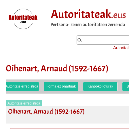
Autoritateak
.eus
Pertsona-izenen autoritateen zerrenda
Autorita
Oihenart, Arnaud (1592-1667)
Autoritate erregistroa
Forma ez onartuak
Kanpoko loturak
B
Autoritate erregistroa
Oihenart, Arnaud (1592-1667)