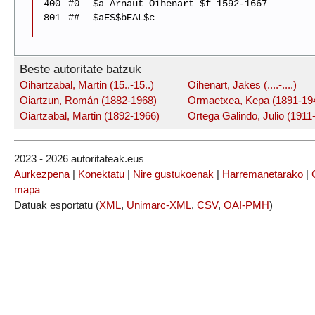
400
#0
$a Arnaut Oihenart $f 1592-1667
801
##
$aES$bEAL$c
Beste autoritate batzuk
Oihartzabal, Martin (15..-15..)
Oihenart, Jakes (....-....)
Oiartzun, Román (1882-1968)
Ormaetxea, Kepa (1891-19
Oiartzabal, Martin (1892-1966)
Ortega Galindo, Julio (1911
2023 - 2026 autoritateak.eus
Aurkezpena
|
Konektatu
|
Nire gustukoenak
|
Harremanetarako
|
mapa
Datuak esportatu (
XML
,
Unimarc-XML
,
CSV
,
OAI-PMH
)