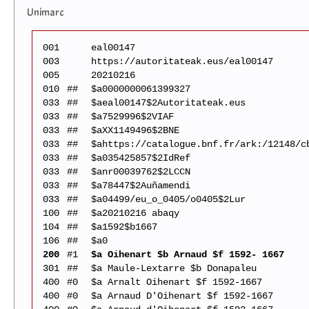
Unimarc
001
eal00147
003
https://autoritateak.eus/eal00147
005
20210216
010
##
$a0000000061399327
033
##
$aeal00147$2Autoritateak.eus
033
##
$a7529996$2VIAF
033
##
$aXX1149496$2BNE
033
##
$ahttps://catalogue.bnf.fr/ark:/12148/c
033
##
$a035425857$2IdRef
033
##
$anr00039762$2LCCN
033
##
$a78447$2Auñamendi
033
##
$a04499/eu_o_0405/o0405$2Lur
100
##
$a20210216 abaqy
104
##
$a1592$b1667
106
##
$a0
200
#1
$a Oihenart $b Arnaud $f 1592- 1667
301
##
$a Maule-Lextarre $b Donapaleu
400
#0
$a Arnalt Oihenart $f 1592-1667
400
#0
$a Arnaud D'Oihenart $f 1592-1667