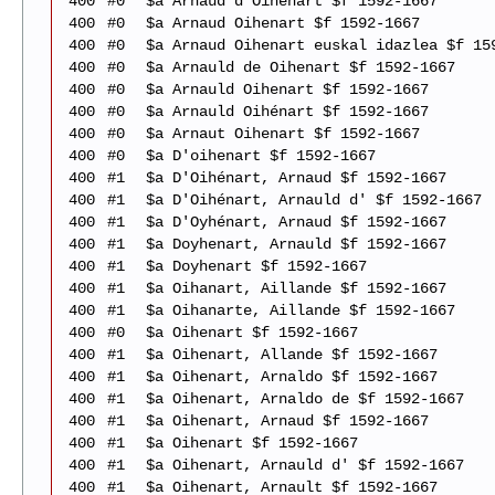
400
#0
$a Arnaud d'Oihenart $f 1592-1667
400
#0
$a Arnaud Oihenart $f 1592-1667
400
#0
$a Arnaud Oihenart euskal idazlea $f 15
400
#0
$a Arnauld de Oihenart $f 1592-1667
400
#0
$a Arnauld Oihenart $f 1592-1667
400
#0
$a Arnauld Oihénart $f 1592-1667
400
#0
$a Arnaut Oihenart $f 1592-1667
400
#0
$a D'oihenart $f 1592-1667
400
#1
$a D'Oihénart, Arnaud $f 1592-1667
400
#1
$a D'Oihénart, Arnauld d' $f 1592-1667
400
#1
$a D'Oyhénart, Arnaud $f 1592-1667
400
#1
$a Doyhenart, Arnauld $f 1592-1667
400
#1
$a Doyhenart $f 1592-1667
400
#1
$a Oihanart, Aillande $f 1592-1667
400
#1
$a Oihanarte, Aillande $f 1592-1667
400
#0
$a Oihenart $f 1592-1667
400
#1
$a Oihenart, Allande $f 1592-1667
400
#1
$a Oihenart, Arnaldo $f 1592-1667
400
#1
$a Oihenart, Arnaldo de $f 1592-1667
400
#1
$a Oihenart, Arnaud $f 1592-1667
400
#1
$a Oihenart $f 1592-1667
400
#1
$a Oihenart, Arnauld d' $f 1592-1667
400
#1
$a Oihenart, Arnault $f 1592-1667