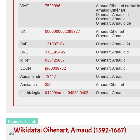
VIAF
7529996
Arnaud Oihenart euskal i
Arnauld Oihénart
Oihenart, Arnauld d'
Oihénart, Arnauld
Oihénart, Arnauld de
ISNI
0000000061399327
Arnaud Oihenart
Oihénart, Arnauld
BnF
13188710k
Oihénart, Arnauld ?)
BNE
XX1149496
Oihenart, Arnauld d'
idRef
035425857
Oihénart, Arnauld
LCCN
nr00039762
Oihénart, Arnauld,
Auñamendi
78447
Oihenart, Arnault
Armiarma
355
Arnaud Oihenart
Lur hiztegia
04499/eu_o_0405/o0405
Oihenart, Arnaut
Kanpoko loturak
Wikidata: Oihenart, Arnaud (1592-1667)