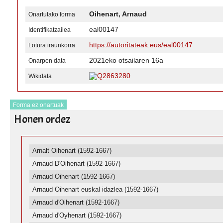
Oihenart, Arnaud
Onartutako forma
eal00147
Identifikatzailea
https://autoritateak.eus/eal00147
Lotura iraunkorra
2021eko otsailaren 16a
Onarpen data
Q2863280
Wikidata
Forma ez onartuak
Honen ordez
Arnalt Oihenart (1592-1667)
Arnaud D'Oihenart (1592-1667)
Arnaud Oihenart (1592-1667)
Arnaud Oihenart euskal idazlea (1592-1667)
Arnaud d'Oihenart (1592-1667)
Arnaud d'Oyhenart (1592-1667)