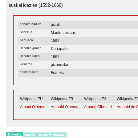
euskal idazlea (1592-1668)
honako hau da
gizaki
Sorlekua
Maule-Lextarre
Sorturtea
1592
Heriotza gunea
Donapaleu
Heriotza urtea
1667
Generoa
gizonezko
heritartasuna
Frantzia
Wikipedia EU
Wikipedia FR
Wikipedia ES
Wikipedia E
Arnaut Oihenart
Arnauld Oihénart
Arnaud Oihenart
Arnauld de 
Unimarc
marc21
Beste formatuak