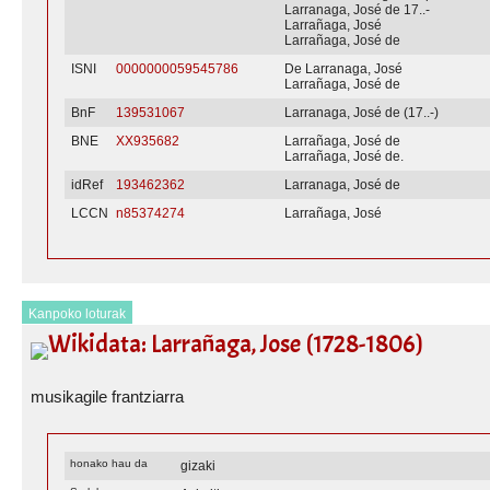
Larranaga, José de 17..-
Larrañaga, José
Larrañaga, José de
ISNI
0000000059545786
De Larranaga, José
Larrañaga, José de
BnF
139531067
Larranaga, José de (17..-)
BNE
XX935682
Larrañaga, José de
Larrañaga, José de.
idRef
193462362
Larranaga, José de
LCCN
n85374274
Larrañaga, José
Kanpoko loturak
Wikidata: Larrañaga, Jose (1728-1806)
musikagile frantziarra
honako hau da
gizaki