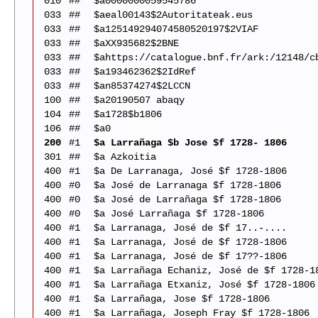
010
##
$a0000000059545786
033
##
$aeal00143$2Autoritateak.eus
033
##
$a125149294074580520197$2VIAF
033
##
$aXX935682$2BNE
033
##
$ahttps://catalogue.bnf.fr/ark:/12148/c
033
##
$a193462362$2IdRef
033
##
$an85374274$2LCCN
100
##
$a20190507 abaqy
104
##
$a1728$b1806
106
##
$a0
200
#1
$a Larrañaga $b Jose $f 1728- 1806
301
##
$a Azkoitia
400
#1
$a De Larranaga, José $f 1728-1806
400
#0
$a José de Larranaga $f 1728-1806
400
#0
$a José de Larrañaga $f 1728-1806
400
#0
$a José Larrañaga $f 1728-1806
400
#1
$a Larranaga, José de $f 17..-....
400
#1
$a Larranaga, José de $f 1728-1806
400
#1
$a Larranaga, José de $f 17??-1806
400
#1
$a Larrañaga Echaniz, José de $f 1728-1
400
#1
$a Larrañaga Etxaniz, José $f 1728-1806
400
#1
$a Larrañaga, Jose $f 1728-1806
400
#1
$a Larrañaga, Joseph Fray $f 1728-1806