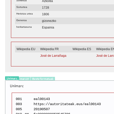
Sorlekua
Azkoitia
Sorturtea
1728
Heriotza urtea
1806
Generoa
gizonezko
heritartasuna
Espainia
Wikipedia EU
Wikipedia FR
Wikipedia ES
Wikipedia E
José de Larrañaga
José de Lar
Unimarc
marc21
Beste formatuak
Unimarc
001
eal00143
003
https://autoritateak.eus/eal00143
005
20190507