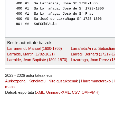
400
#1
$a Larrañaga, José $f 1728-1806
400
#1
$a Larrañaga, José de $f 1728-1806
400
#1
$a Larrañaga, José de $f Fray
400
#0
$a José de Larrañaga $f 1728-1806
801
##
$aES$bEAL$c
Beste autoritate batzuk
Larramendi, Manuel (1690-1766)
Larrañeta Arina, Sebastian
Larralde, Martin (1782-1821)
Larregi, Bernard (1721?-1
Larralde, Jean-Baptiste (1804-1870)
Lazarraga, Joan Perez (1
2023 - 2026 autoritateak.eus
Aurkezpena
|
Konektatu
|
Nire gustukoenak
|
Harremanetarako
|
mapa
Datuak esportatu (
XML
,
Unimarc-XML
,
CSV
,
OAI-PMH
)