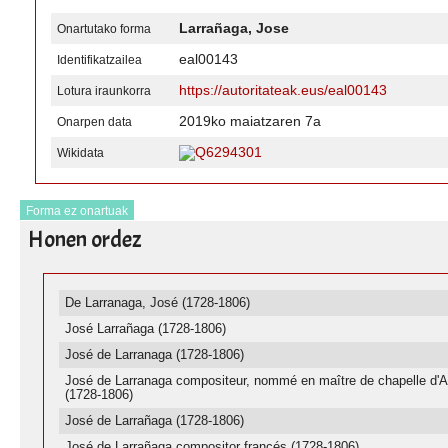
Larrañaga, Jose
Onartutako forma
eal00143
Identifikatzailea
https://autoritateak.eus/eal00143
Lotura iraunkorra
2019ko maiatzaren 7a
Onarpen data
Q6294301
Wikidata
Forma ez onartuak
Honen ordez
De Larranaga, José (1728-1806)
José Larrañaga (1728-1806)
José de Larranaga (1728-1806)
José de Larranaga compositeur, nommé en maître de chapelle d'
(1728-1806)
José de Larrañaga (1728-1806)
José de Larrañaga compositor francés (1728-1806)