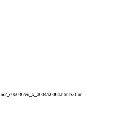
rmino/_c06036/eu_x_0004/x0004.html$2Lur