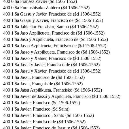
400
0
$a Frañsez Zavier ($d 1506-1552)
400
0
$a Furanshisuko Zabieru ($d 1506-1552)
400
1
$a Gassu y Javier, Francisco de ($d 1506-1552)
400
1
$a Gassu y Xavier, Francisco de ($d 1506-1552)
400
1
$a Jabier'tar Fratzisko, Santua ($d 1506-1552)
400
1
$a Jaso Azpilicueta, Francisco de ($d 1506-1552)
400
1
$a Jaso y Azpilicueta, Francisco de ($d 1506-1552)
400
1
$a Jasso Azpilicueta, Francisco de ($d 1506-1552)
400
1
$a Jasso y Azpilicueta, Francisco de ($d 1506-1552)
400
1
$a Jasso y Xabier, Francisco de ($d 1506-1552)
400
1
$a Jassu y Javier, Francisco de ($d 1506-1552)
400
1
$a Jassu y Xavier, Francisco de ($d 1506-1552)
400
1
$a Jassu, Francisco de ($d 1506-1552)
400
1
$a Jassu, François de ($d 1506-1552)
400
1
$a Jatsu Azpilikueta, Frantzisko ($d 1506-1552)
400
1
$a Javier de Jassú y Azpilcueta, Francisco ($d 1506-1552)
400
1
$a Javier, Francisco ($d 1506-1552)
400
1
$a Javier, Francisco ($d Saint)
400
1
$a Javier, Francisco , Santo ($d 1506-1552)
400
1
$a Javier, Francisco de ($d 1506-1552)
400
1
$a Javier, Francisco de Jassu y ($d 1506-1552)