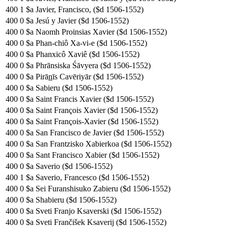
400
1
$a Javier, Francisco,‏ ($d 1506-1552)
400
0
$a Jesú y Javier ($d 1506-1552)
400
0
$a Naomh Proinsias Xavier ($d 1506-1552)
400
0
$a Phan-chiô Xa-vi-e ($d 1506-1552)
400
0
$a Phanxicô Xaviê ($d 1506-1552)
400
0
$a Phrānsiska Śāvyera ($d 1506-1552)
400
0
$a Pirān̲īs Cavēriyār ($d 1506-1552)
400
0
$a Sabieru ($d 1506-1552)
400
0
$a Saint Francis Xavier ($d 1506-1552)
400
0
$a Saint François Xavier ($d 1506-1552)
400
0
$a Saint François-Xavier ($d 1506-1552)
400
0
$a San Francisco de Javier ($d 1506-1552)
400
0
$a San Frantzisko Xabierkoa ($d 1506-1552)
400
0
$a Sant Francisco Xabier ($d 1506-1552)
400
0
$a Saverio ($d 1506-1552)
400
1
$a Saverio, Francesco ($d 1506-1552)
400
0
$a Sei Furanshisuko Zabieru ($d 1506-1552)
400
0
$a Shabieru ($d 1506-1552)
400
0
$a Sveti Franjo Ksaverski ($d 1506-1552)
400
0
$a Sveti Frančišek Ksaverij ($d 1506-1552)