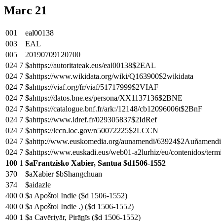
Marc 21
001
eal00138
003
EAL
005
20190709120700
024
7
$ahttps://autoritateak.eus/eal00138$2EAL
024
7
$ahttps://www.wikidata.org/wiki/Q163900$2wikidata
024
7
$ahttps://viaf.org/fr/viaf/51717999$2VIAF
024
7
$ahttps://datos.bne.es/persona/XX1137136$2BNE
024
7
$ahttps://catalogue.bnf.fr/ark:/12148/cb12096006t$2BnF
024
7
$ahttps://www.idref.fr/029305837$2IdRef
024
7
$ahttps://lccn.loc.gov/n50072225$2LCCN
024
7
$ahttp://www.euskomedia.org/aunamendi/63924$2Auñamendi
024
7
$ahttps://www.euskadi.eus/web01-a2lurhiz/eu/contenidos/te
100
1
$aFrantzisko Xabier, Santua $d1506-1552
370
$aXabier $bShangchuan
374
$aidazle
400
0
$a Apoštol Indie ($d 1506-1552)
400
0
$a Apoštol Indie .) ($d 1506-1552)
400
1
$a Cavēriyār, Pirān̲īs ($d 1506-1552)