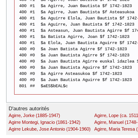
400
#1
$a Agirre, Juan Bautista $f 1742-1823
400
#1
$a Agirre, Juan Bautista $f Asteasukoa
400
#1
$a Aguirre Elola, Juan Bautista $f 1742
400
#1
$a Aguirre, Juan Bautista $f 1742-1823
400
#1
$a Asteasun, Juan Bautista Agirre $f 17
400
#1
$a Batista Agirre, Joan $f 1742-1823
400
#1
$a Elola, Juan Bautista Aguirre $f 1742
400
#0
$a Joan Batista Agirre $f 1742-1823
400
#0
$a Juan Bautista Agirre $f 1742-1823
400
#0
$a Juan Bautista Agirre euskal idazlea 
400
#0
$a Juan Bautista Aguirre $f 1742-1823
400
#0
$a Agirre Asteasukoa $f 1742-1823
400
#0
$a Juan Bautista Aguirre $f 1742-1823
801
##
$aES$bEAL$c
D'autres autorités
Agirre, Jorke (1885-1947)
Agirre, Lope (ca. 151
Agirre Montegi, Ignacio (1861-1942)
Agirre, Manuel (1748
Agirre Lekube, Jose Antonio (1904-1960)
Agirre, Maria Teresa 