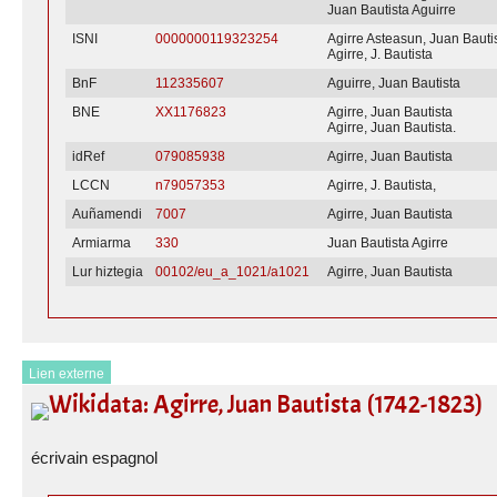
Juan Bautista Aguirre
ISNI
0000000119323254
Agirre Asteasun, Juan Bauti
Agirre, J. Bautista
BnF
112335607
Aguirre, Juan Bautista
BNE
XX1176823
Agirre, Juan Bautista
Agirre, Juan Bautista.
idRef
079085938
Agirre, Juan Bautista
LCCN
n79057353
Agirre, J. Bautista,
Auñamendi
7007
Agirre, Juan Bautista
Armiarma
330
Juan Bautista Agirre
Lur hiztegia
00102/eu_a_1021/a1021
Agirre, Juan Bautista
Lien externe
Wikidata: Agirre, Juan Bautista (1742-1823)
écrivain espagnol