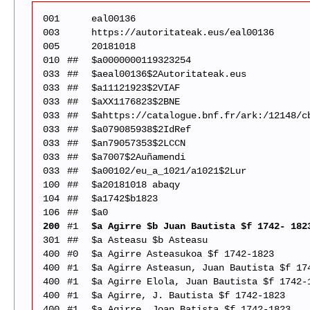
001
eal00136
003
https://autoritateak.eus/eal00136
005
20181018
010
##
$a0000000119323254
033
##
$aeal00136$2Autoritateak.eus
033
##
$a11121923$2VIAF
033
##
$aXX1176823$2BNE
033
##
$ahttps://catalogue.bnf.fr/ark:/12148/c
033
##
$a079085938$2IdRef
033
##
$an79057353$2LCCN
033
##
$a7007$2Auñamendi
033
##
$a00102/eu_a_1021/a1021$2Lur
100
##
$a20181018 abaqy
104
##
$a1742$b1823
106
##
$a0
200
#1
$a Agirre $b Juan Bautista $f 1742- 182
301
##
$a Asteasu $b Asteasu
400
#0
$a Agirre Asteasukoa $f 1742-1823
400
#1
$a Agirre Asteasun, Juan Bautista $f 17
400
#1
$a Agirre Elola, Juan Bautista $f 1742-
400
#1
$a Agirre, J. Bautista $f 1742-1823
400
#1
$a Agirre, Joan Batista $f 1742-1823