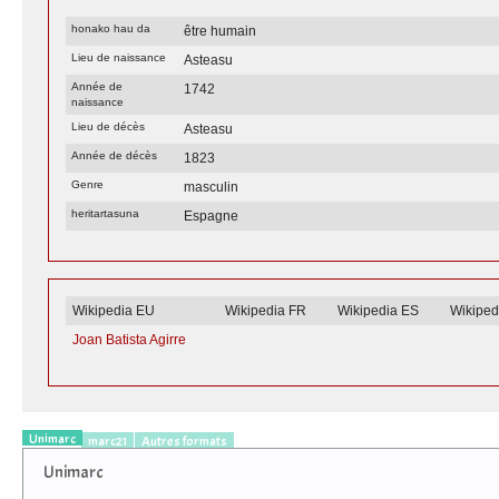
honako hau da
être humain
Lieu de naissance
Asteasu
Année de
1742
naissance
Lieu de décès
Asteasu
Année de décès
1823
Genre
masculin
heritartasuna
Espagne
Wikipedia EU
Wikipedia FR
Wikipedia ES
Wikiped
Joan Batista Agirre
Unimarc
marc21
Autres formats
Unimarc