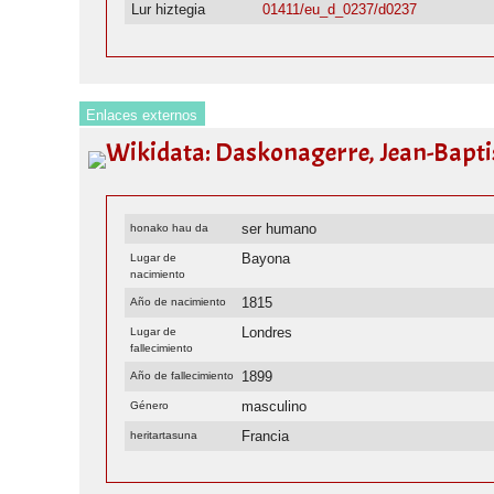
Lur hiztegia
01411/eu_d_0237/d0237
Enlaces externos
Wikidata: Daskonagerre, Jean-Baptis
ser humano
honako hau da
Bayona
Lugar de
nacimiento
1815
Año de nacimiento
Londres
Lugar de
fallecimiento
1899
Año de fallecimiento
masculino
Género
Francia
heritartasuna