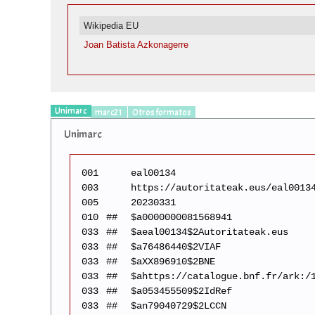
Wikipedia EU
Joan Batista Azkonagerre
Unimarc
marc21
Otros formatos
Unimarc
001
eal00134
003
https://autoritateak.eus/eal0013
005
20230331
010
##
$a0000000081568941
033
##
$aeal00134$2Autoritateak.eus
033
##
$a76486440$2VIAF
033
##
$aXX896910$2BNE
033
##
$ahttps://catalogue.bnf.fr/ark:/
033
##
$a053455509$2IdRef
033
##
$an79040729$2LCCN