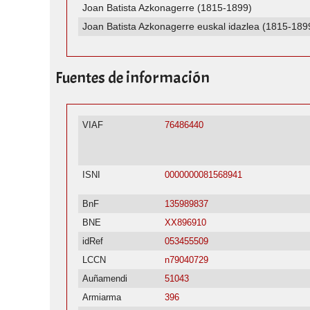
Joan Batista Azkonagerre (1815-1899)
Joan Batista Azkonagerre euskal idazlea (1815-189
Fuentes de información
VIAF
76486440
ISNI
0000000081568941
BnF
135989837
BNE
XX896910
idRef
053455509
LCCN
n79040729
Auñamendi
51043
Armiarma
396