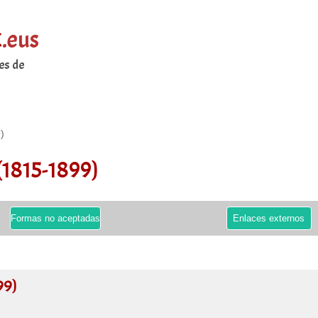
k
.eus
es de
)
(1815-1899)
Formas no aceptadas
Enlaces externos
99)