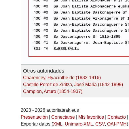
400
#0
$a Joan Batista Azkonagerre $f 1
400
#0
$a Joan Batista Azkonagerre eusk
400
#0
$a Jean Baptiste Daskonagerre $f
400
#0
$a Jean Baptiste Azkonagerre $f 
400
#0
$a Jean-Baptiste Dasconaguerre $
400
#0
$a Jean Baptiste Dasconaguerre $
400
#0
$a Dasconaguerre $f 1815-1899
400
#1
$a Daskonagerre, Jean-Baptiste $
801
##
$aES$bEAL$c
Otros autoridades
Charencey, Hyacinthe de (1832-1916)
Castillo Perez de Ziritza, José María (1842-1899)
Campion, Arturo (1854-1937)
2023 - 2026 autoritateak.eus
Presentación
|
Conectarse
|
Mis favoritos
|
Contacto
Exportar datos (
XML
,
Unimarc-XML
,
CSV
,
OAI-PMH
)