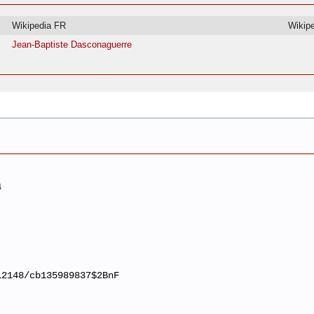
Wikipedia FR
Wikip
Jean-Baptiste Dasconaguerre
4
12148/cb135989837$2BnF