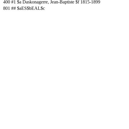
400
#1
$a Daskonagerre, Jean-Baptiste $f 1815-1899
801
##
$aES$bEAL$c