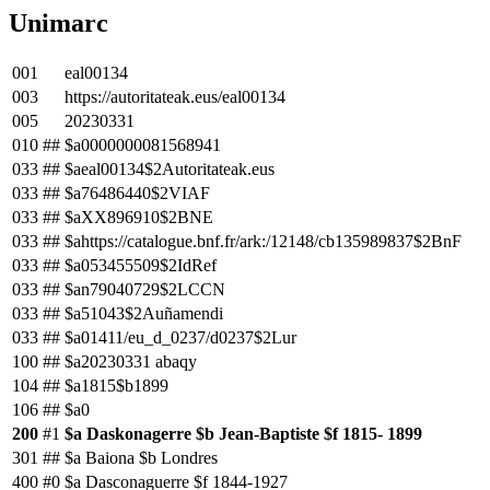
Unimarc
001
eal00134
003
https://autoritateak.eus/eal00134
005
20230331
010
##
$a0000000081568941
033
##
$aeal00134$2Autoritateak.eus
033
##
$a76486440$2VIAF
033
##
$aXX896910$2BNE
033
##
$ahttps://catalogue.bnf.fr/ark:/12148/cb135989837$2BnF
033
##
$a053455509$2IdRef
033
##
$an79040729$2LCCN
033
##
$a51043$2Auñamendi
033
##
$a01411/eu_d_0237/d0237$2Lur
100
##
$a20230331 abaqy
104
##
$a1815$b1899
106
##
$a0
200
#1
$a Daskonagerre $b Jean-Baptiste $f 1815- 1899
301
##
$a Baiona $b Londres
400
#0
$a Dasconaguerre $f 1844-1927