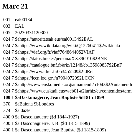
Marc 21
001
eal00134
003
EAL
005
20230331120300
024
7
$ahttps://autoritateak.eus/eal00134$2EAL
024
7
$ahttps://www.wikidata.org/wiki/Q12260411$2wikidata
024
7
$ahttps://viaf.org/fr/viaf/76486440$2VIAF
024
7
$ahttps://datos.bne.es/persona/XX896910$2BNE
024
7
$ahttps://catalogue.bnf.fr/ark:/12148/cb135989837$2BnF
024
7
$ahttps://www.idref.fr/053455509$2IdRef
024
7
$ahttps://lccn.loc.gov/n79040729$2LCCN
024
7
$ahttp://www.euskomedia.org/aunamendi/51043$2Auñamendi
024
7
$ahttps://www.euskadi.eus/web01-a2lurhiz/eu/contenidos/te
100
1
$aDaskonagerre, Jean-Baptiste $d1815-1899
370
$aBaiona $bLondres
374
$aidazle
400
0
$a Dasconaguerre ($d 1844-1927)
400
1
$a Dasconaguerre, J. B. ($d 1815-1899)
400
1
$a Dasconaguerre, Jean Baptiste ($d 1815-1899)