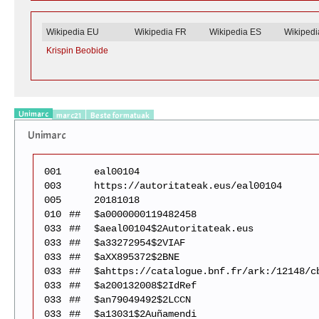
Wikipedia EU
Wikipedia FR
Wikipedia ES
Wikiped
Krispin Beobide
Unimarc
marc21
Beste formatuak
Unimarc
001
eal00104
003
https://autoritateak.eus/eal00104
005
20181018
010
##
$a0000000119482458
033
##
$aeal00104$2Autoritateak.eus
033
##
$a33272954$2VIAF
033
##
$aXX895372$2BNE
033
##
$ahttps://catalogue.bnf.fr/ark:/12148/c
033
##
$a200132008$2IdRef
033
##
$an79049492$2LCCN
033
##
$a13031$2Auñamendi