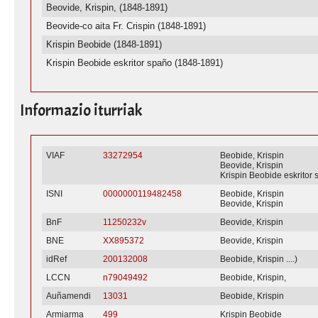
Beovide, Krispin, (1848-1891)
Beovide-co aita Fr. Crispin (1848-1891)
Krispin Beobide (1848-1891)
Krispin Beobide eskritor spaño (1848-1891)
Informazio iturriak
VIAF
33272954
Beobide, Krispin
Beovide, Krispin
Krispin Beobide eskritor
ISNI
0000000119482458
Beobide, Krispin
Beovide, Krispin
BnF
11250232v
Beovide, Krispin
BNE
XX895372
Beovide, Krispin
idRef
200132008
Beobide, Krispin ....)
LCCN
n79049492
Beobide, Krispin,
Auñamendi
13031
Beobide, Krispin
Armiarma
499
Krispin Beobide