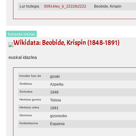
Lur hiztegia
00914/eu_b_2222/b2222
Beobide, Krispin
Kanpoko loturak
Wikidata: Beobide, Krispin (1848-1891)
euskal idazlea
honako hau da
gizaki
Sorlekua
Azpeitia
Sorturtea
1848
Heriotza gunea
Tolosa
Heriotza urtea
1891
Generoa
gizonezko
heritartasuna
Espainia