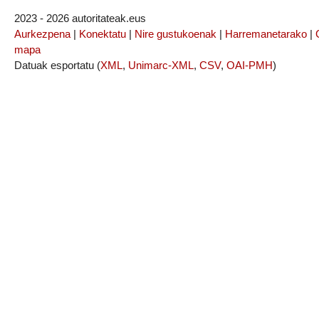
2023 - 2026 autoritateak.eus
Aurkezpena
|
Konektatu
|
Nire gustukoenak
|
Harremanetarako
|
mapa
Datuak esportatu (
XML
,
Unimarc-XML
,
CSV
,
OAI-PMH
)