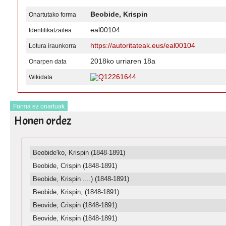
Beobide, Krispin
Onartutako forma
eal00104
Identifikatzailea
https://autoritateak.eus/eal00104
Lotura iraunkorra
2018ko urriaren 18a
Onarpen data
Q12261644
Wikidata
Forma ez onartuak
Honen ordez
Beobide'ko, Krispin (1848-1891)
Beobide, Crispin (1848-1891)
Beobide, Krispin ....) (1848-1891)
Beobide, Krispin, (1848-1891)
Beovide, Crispin (1848-1891)
Beovide, Krispin (1848-1891)