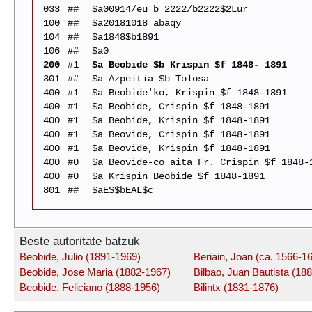
033
##
$a00914/eu_b_2222/b2222$2Lur
100
##
$a20181018 abaqy
104
##
$a1848$b1891
106
##
$a0
200
#1
$a Beobide $b Krispin $f 1848- 1891
301
##
$a Azpeitia $b Tolosa
400
#1
$a Beobide'ko, Krispin $f 1848-1891
400
#1
$a Beobide, Crispin $f 1848-1891
400
#1
$a Beobide, Krispin $f 1848-1891
400
#1
$a Beovide, Crispin $f 1848-1891
400
#1
$a Beovide, Krispin $f 1848-1891
400
#0
$a Beovide-co aita Fr. Crispin $f 1848-
400
#0
$a Krispin Beobide $f 1848-1891
801
##
$aES$bEAL$c
Beste autoritate batzuk
Beobide, Julio (1891-1969)
Beriain, Joan (ca. 1566-1
Beobide, Jose Maria (1882-1967)
Bilbao, Juan Bautista (18
Beobide, Feliciano (1888-1956)
Bilintx (1831-1876)