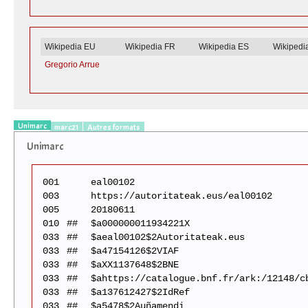
Wikipedia EU
Wikipedia FR
Wikipedia ES
Wikipedi
Gregorio Arrue
Unimarc
marc21
Autres formats
Unimarc
001
eal00102
003
https://autoritateak.eus/eal00102
005
20180611
010
##
$a000000011934221X
033
##
$aeal00102$2Autoritateak.eus
033
##
$a47154126$2VIAF
033
##
$aXX1137648$2BNE
033
##
$ahttps://catalogue.bnf.fr/ark:/12148/c
033
##
$a137612427$2IdRef
033
##
$a5478$2Auñamendi