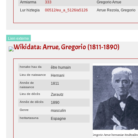
Armiarma
333
Gregorio Arrue
Lur hiztegia
00512/eu_a_5126/a5126
Arrue Rezola, Gregorio
Lien externe
Wikidata: Arrue, Gregorio (1811-1890)
honako hau da
être humain
Lieu de naissance
Hernani
Année de
1811
naissance
Lieu de décès
Zarautz
Année de décès
1890
Genre
masculin
heritartasuna
Espagne