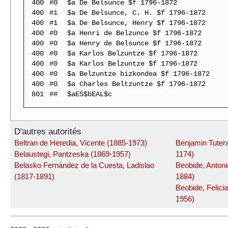
400
#0
$a De Belsunce $f 1796-1872
400
#1
$a De Belsunce, C. H. $f 1796-1872
400
#1
$a De Belsunce, Henry $f 1796-1872
400
#0
$a Henri de Belzunce $f 1796-1872
400
#0
$a Henry de Belsunce $f 1796-1872
400
#0
$a Karlos Belzuntze $f 1796-1872
400
#0
$a Karlos Belzuntze $f 1796-1872
400
#0
$a Belzuntze bizkondea $f 1796-1872
400
#0
$a Charles Beltzuntze $f 1796-1872
801
##
$aES$bEAL$c
D'autres autorités
Beltran de Heredia, Vicente (1885-1973)
Benjamin Tuter
Belaustegi, Pantzeska (1869-1957)
1174)
Belasko Fernández de la Cuesta, Ladislao
Beobide, Antoni
(1817-1891)
1884)
Beobide, Felici
1956)