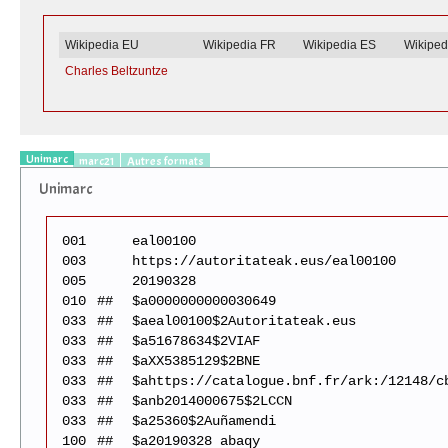
Wikipedia EU
Wikipedia FR
Wikipedia ES
Wikiped
Charles Beltzuntze
Unimarc
marc21
Autres formats
Unimarc
001
eal00100
003
https://autoritateak.eus/eal00100
005
20190328
010
##
$a0000000000030649
033
##
$aeal00100$2Autoritateak.eus
033
##
$a51678634$2VIAF
033
##
$aXX5385129$2BNE
033
##
$ahttps://catalogue.bnf.fr/ark:/12148/c
033
##
$anb2014000675$2LCCN
033
##
$a25360$2Auñamendi
100
##
$a20190328 abaqy