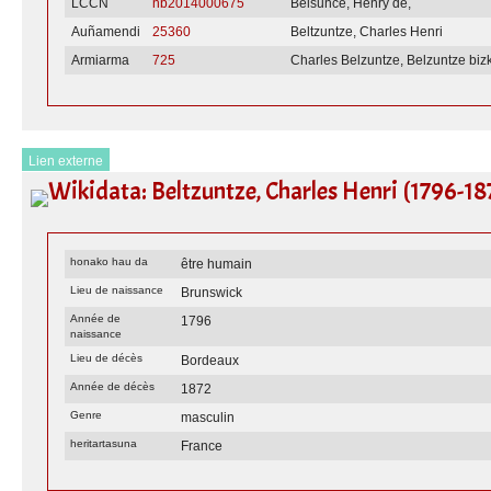
LCCN
nb2014000675
Belsunce, Henry de,
Auñamendi
25360
Beltzuntze, Charles Henri
Armiarma
725
Charles Belzuntze, Belzuntze bi
Lien externe
Wikidata: Beltzuntze, Charles Henri (1796-18
honako hau da
être humain
Lieu de naissance
Brunswick
Année de
1796
naissance
Lieu de décès
Bordeaux
Année de décès
1872
Genre
masculin
heritartasuna
France