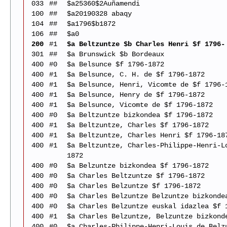
033
##
$a25360$2Auñamendi
100
##
$a20190328 abaqy
104
##
$a1796$b1872
106
##
$a0
200
#1
$a Beltzuntze $b Charles Henri $f 1796-
301
##
$a Brunswick $b Bordeaux
400
#0
$a Belsunce $f 1796-1872
400
#1
$a Belsunce, C. H. de $f 1796-1872
400
#1
$a Belsunce, Henri, Vicomte de $f 1796-
400
#1
$a Belsunce, Henry de $f 1796-1872
400
#1
$a Belsunce, Vicomte de $f 1796-1872
400
#0
$a Beltzuntze bizkondea $f 1796-1872
400
#1
$a Beltzuntze, Charles $f 1796-1872
400
#1
$a Beltzuntze, Charles Henri $f 1796-18
400
#1
$a Beltzuntze, Charles-Philippe-Henri-L
1872
400
#0
$a Belzuntze bizkondea $f 1796-1872
400
#0
$a Charles Beltzuntze $f 1796-1872
400
#0
$a Charles Belzuntze $f 1796-1872
400
#0
$a Charles Belzuntze Belzuntze bizkonde
400
#0
$a Charles Belzuntze euskal idazlea $f 
400
#1
$a Charles Belzuntze, Belzuntze bizkond
400
#0
$a Charles-Philippe-Henri-Louis de Belz