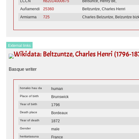
LCCN
nb2014000675
Belsunce, Henry de,
Auñamendi
25360
Beltzuntze, Charles Henri
Armiarma
725
Charles Belzuntze, Belzuntze bi
External links
Wikidata: Beltzuntze, Charles Henri (1796-18
Basque writer
honako hau da
human
Place of birth
Brunswick
Year of birth
1796
Death place
Bordeaux
Year of death
1872
Gender
male
heritartasuna
France