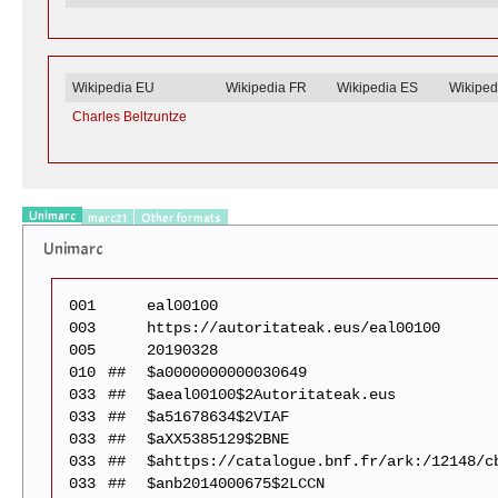
Wikipedia EU
Wikipedia FR
Wikipedia ES
Wikiped
Charles Beltzuntze
Unimarc
marc21
Other formats
Unimarc
001
eal00100
003
https://autoritateak.eus/eal00100
005
20190328
010
##
$a0000000000030649
033
##
$aeal00100$2Autoritateak.eus
033
##
$a51678634$2VIAF
033
##
$aXX5385129$2BNE
033
##
$ahttps://catalogue.bnf.fr/ark:/12148/c
033
##
$anb2014000675$2LCCN