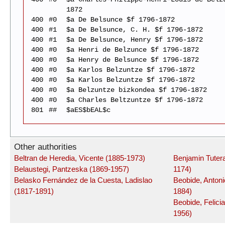
1872
400
#0
$a De Belsunce $f 1796-1872
400
#1
$a De Belsunce, C. H. $f 1796-1872
400
#1
$a De Belsunce, Henry $f 1796-1872
400
#0
$a Henri de Belzunce $f 1796-1872
400
#0
$a Henry de Belsunce $f 1796-1872
400
#0
$a Karlos Belzuntze $f 1796-1872
400
#0
$a Karlos Belzuntze $f 1796-1872
400
#0
$a Belzuntze bizkondea $f 1796-1872
400
#0
$a Charles Beltzuntze $f 1796-1872
801
##
$aES$bEAL$c
Other authorities
Beltran de Heredia, Vicente (1885-1973)
Benjamin Tuter
Belaustegi, Pantzeska (1869-1957)
1174)
Belasko Fernández de la Cuesta, Ladislao
Beobide, Antoni
(1817-1891)
1884)
Beobide, Felici
1956)