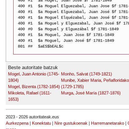
400
#1
$a Mogel, Juan José $f 1781-1849
400
#1
$a Moguel Elguezabal, Juan Jose $f 1781
400
#1
$a Moguel Elguezabal, Juan José $f 1781
400
#1
$a Moguel Elquézabal, Juan José $f 1781
400
#1
$a Moguel y Elguezabal, Juan José $f 17
400
#0
$a Moguel y Elguezábal $f 1781-1849
400
#1
$a Moguel, Juan Jose $f 1781-1849
400
#1
$a Moguel, Juan José $f 1781-1849
801
##
$aES$bEAL$c
Beste autoritate batzuk
Mogel, Juan Antonio (1745-
Monho, Salvat (1749-1821)
1804)
Munibe, Xabier Maria, Peñafloridak
Mogel, Bizenta (1782-1854)
(1729-1785)
Mikoleta, Rafael (1611-
Murga, José María (1827-1876)
1653)
2023 - 2026 autoritateak.eus
Aurkezpena
|
Konektatu
|
Nire gustukoenak
|
Harremanetarako
|