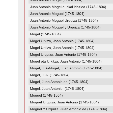
Juan Antonio Mogel (1745-1804)
Juan Antonio Mogel euskal idazlea (1745-1804)
Juan Antonio Moguel (1745-1804)
Juan Antonio Moguel Urquiza (1745-1804)
Juan Antonio Moguel y Urquiza (1745-1804)
Mogel (1745-1804)
Mogel Urkiza, Joan Antonio (1745-1804)
Mogel Urkiza, Juan Antonio (1745-1804)
Mogel Urquiza, Juan Antonio (1745-1804)
Mogel eta Urkitza, Juan Antonio (1745-1804)
Mogel, J. A-Mogel, Juan Antonio (1745-1804)
Mogel, J. A. (1745-1804)
Mogel, Juan Antonio de (1745-1804)
Mogel, Juan Antonio. (1745-1804)
Moguel (1745-1804)
Moguel Urquiza, Juan Antonio (1745-1804)
Moguel Y Urquiza, Juan Antonio de (1745-1804)