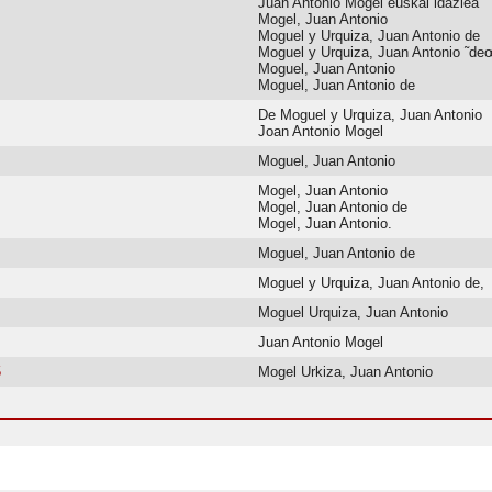
Juan Antonio Mogel euskal idazlea
Mogel, Juan Antonio
Moguel y Urquiza, Juan Antonio de
Moguel y Urquiza, Juan Antonio ˜de
Moguel, Juan Antonio
Moguel, Juan Antonio de
De Moguel y Urquiza, Juan Antonio
Joan Antonio Mogel
Moguel, Juan Antonio
Mogel, Juan Antonio
Mogel, Juan Antonio de
Mogel, Juan Antonio.
Moguel, Juan Antonio de
Moguel y Urquiza, Juan Antonio de,
Moguel Urquiza, Juan Antonio
Juan Antonio Mogel
5
Mogel Urkiza, Juan Antonio