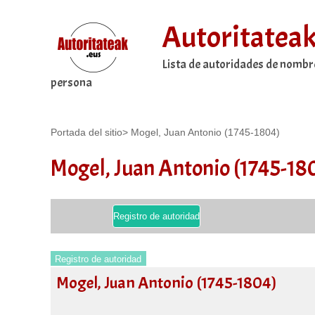
Autoritatea
Lista de autoridades de nombr
persona
Portada del sitio
>
Mogel, Juan Antonio (1745-1804)
Mogel, Juan Antonio (1745-18
Registro de autoridad
Registro de autoridad
Mogel, Juan Antonio (1745-1804)