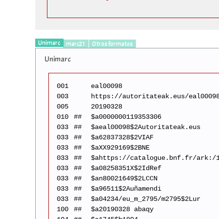
Unimarc
marc21
Otros formatos
Unimarc
001
eal00098
003
https://autoritateak.eus/eal0009
005
20190328
010
##
$a0000000119353306
033
##
$aeal00098$2Autoritateak.eus
033
##
$a62837328$2VIAF
033
##
$aXX929169$2BNE
033
##
$ahttps://catalogue.bnf.fr/ark:/
033
##
$a08258351X$2IdRef
033
##
$an80021649$2LCCN
033
##
$a96511$2Auñamendi
033
##
$a04234/eu_m_2795/m2795$2Lur
100
##
$a20190328 abaqy