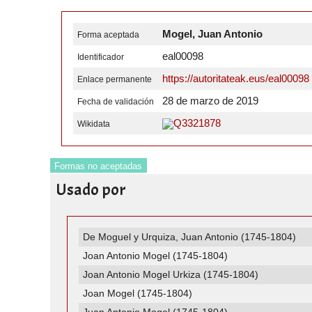
Mogel, Juan Antonio
Forma aceptada
eal00098
Identificador
https://autoritateak.eus/eal00098
Enlace permanente
28 de marzo de 2019
Fecha de validación
Q3321878
Wikidata
Formas no aceptadas
Usado por
De Moguel y Urquiza, Juan Antonio (1745-1804)
Joan Antonio Mogel (1745-1804)
Joan Antonio Mogel Urkiza (1745-1804)
Joan Mogel (1745-1804)