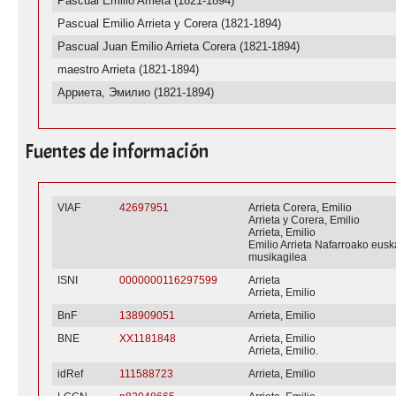
Pascual Emilio Arrieta (1821-1894)
Pascual Emilio Arrieta y Corera (1821-1894)
Pascual Juan Emilio Arrieta Corera (1821-1894)
maestro Arrieta (1821-1894)
Арриета, Эмилио (1821-1894)
Fuentes de información
VIAF
42697951
Arrieta Corera, Emilio
Arrieta y Corera, Emilio
Arrieta, Emilio
Emilio Arrieta Nafarroako eusk
musikagilea
ISNI
0000000116297599
Arrieta
Arrieta, Emilio
BnF
138909051
Arrieta, Emilio
BNE
XX1181848
Arrieta, Emilio
Arrieta, Emilio.
idRef
111588723
Arrieta, Emilio