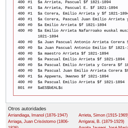
400
#1
$a Arrieta, Pascual $f 1821-1894
400
#1
$a Arrieta, Pascual E. $f 1821-1894
400
#1
$a Corera, Emilio Arrieta y $f 1821-189
400
#1
$a Corera, Pascual Juan Emilio Arrieta 
400
#0
$a Emilio Arrieta $f 1821-1894
400
#0
$a Emilio Arrieta Nafarroako euskal mus
1821-1894
400
#0
$a Juan Pascual Antonio Arrieta Corera 
400
#0
$a Juan Pascual Antonio Emilio $f 1821-
400
#0
$a maestro Arrieta $f 1821-1894
400
#0
$a Pascual Emilio Arrieta $f 1821-1894
400
#0
$a Pascual Emilio Arrieta y Corera $f 1
400
#0
$a Pascual Juan Emilio Arrieta Corera $
400
#1
$a Арриета, Эмилио $f 1821-1894
400
#0
$a Pascual Emilio Arrieta $f 1821-1894
801
##
$aES$bEAL$c
Otros autoridades
Arriandiaga, Imanol (1876-1947)
Arrieta, Simon (1915-1969
Arriaga, Juan Crisóstomo (1806-
Arrigarai, B. (1879-1929)
1826)
Arroita Jauregi, José Marí