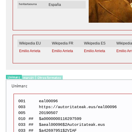
heritartasuna
España
Wikipedia EU
Wikipedia FR
Wikipedia ES
Wikipedi
Emilio Arrieta
Emilio Arrieta
Emilio Arrieta
Emilio Arr
Unimarc
marc21
Otros formatos
Unimarc
001
eal00096
003
https://autoritateak.eus/eal00096
005
20190507
010
##
$a0000000116297599
033
##
$aeal00096$2Autoritateak.eus
033
##
$a42697951$2VIAF