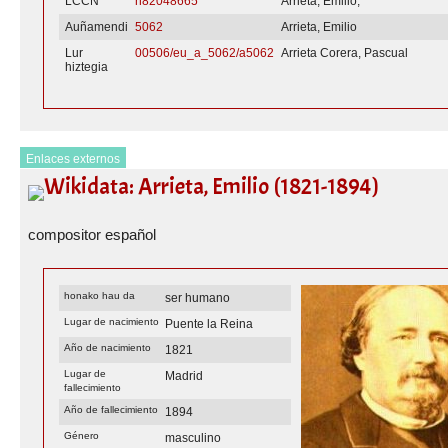
LCCN
n82048665
Arrieta, Emilio,
Auñamendi
5062
Arrieta, Emilio
Lur
00506/eu_a_5062/a5062
Arrieta Corera, Pascual
hiztegia
Enlaces externos
Wikidata: Arrieta, Emilio (1821-1894)
compositor español
honako hau da
ser humano
Lugar de nacimiento
Puente la Reina
Año de nacimiento
1821
Lugar de
Madrid
fallecimiento
Año de fallecimiento
1894
Género
masculino