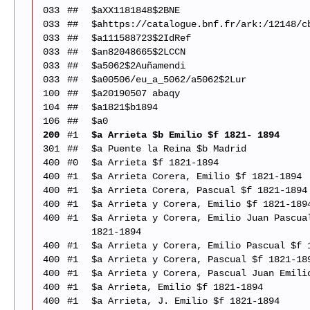
033
##
$aXX1181848$2BNE
033
##
$ahttps://catalogue.bnf.fr/ark:/12148/c
033
##
$a111588723$2IdRef
033
##
$an82048665$2LCCN
033
##
$a5062$2Auñamendi
033
##
$a00506/eu_a_5062/a5062$2Lur
100
##
$a20190507 abaqy
104
##
$a1821$b1894
106
##
$a0
200
#1
$a Arrieta $b Emilio $f 1821- 1894
301
##
$a Puente la Reina $b Madrid
400
#0
$a Arrieta $f 1821-1894
400
#1
$a Arrieta Corera, Emilio $f 1821-1894
400
#1
$a Arrieta Corera, Pascual $f 1821-1894
400
#1
$a Arrieta y Corera, Emilio $f 1821-189
400
#1
$a Arrieta y Corera, Emilio Juan Pascua
1821-1894
400
#1
$a Arrieta y Corera, Emilio Pascual $f 
400
#1
$a Arrieta y Corera, Pascual $f 1821-18
400
#1
$a Arrieta y Corera, Pascual Juan Emili
400
#1
$a Arrieta, Emilio $f 1821-1894
400
#1
$a Arrieta, J. Emilio $f 1821-1894