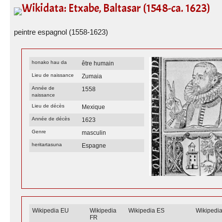
Wikidata: Etxabe, Baltasar (1548-ca. 1623)
peintre espagnol (1558-1623)
honako hau da
être humain
Lieu de naissance
Zumaia
Année de
1558
naissance
Lieu de décès
Mexique
Année de décès
1623
Genre
masculin
heritartasuna
Espagne
Wikipedia EU
Wikipedia
Wikipedia ES
Wikipedi
FR