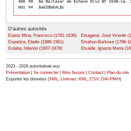
400
#0
$a Baltasar de Echave Orio $f 1548-ca. 
801
##
$aES$bEAL$c
D'autres autorités
Espoz Mina, Francisco (1781-1836)
Etxagarai, José Vicente (
Espartza, Eladio (1888-1961)
Etxahun Barkoxe (1786-1
Eslaba, Hilarión (1807-1878)
Etxaide, Ignazio Maria (1
2023 - 2026 autoritateak.eus
Présentation
|
Se connecter
|
Mes favoris
|
Contact
|
Plan du site
Exporter les données (
XML
,
Unimarc-XML
,
CSV
,
OAI-PMH
)