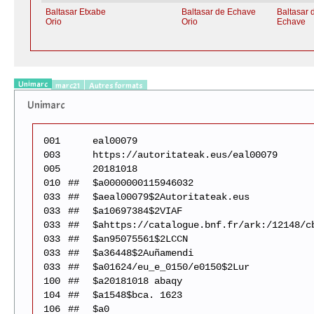
Baltasar Etxabe
Baltasar de Echave
Baltasar 
Orio
Orio
Echave
Unimarc
marc21
Autres formats
Unimarc
001
eal00079
003
https://autoritateak.eus/eal00079
005
20181018
010
##
$a0000000115946032
033
##
$aeal00079$2Autoritateak.eus
033
##
$a10697384$2VIAF
033
##
$ahttps://catalogue.bnf.fr/ark:/12148/c
033
##
$an95075561$2LCCN
033
##
$a36448$2Auñamendi
033
##
$a01624/eu_e_0150/e0150$2Lur
100
##
$a20181018 abaqy
104
##
$a1548$bca. 1623
106
##
$a0