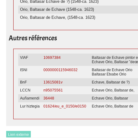
Orio, Baltasar Echave de ?) (1548-ca. 1623)
Orio, Baltasar de Echave (1548-ca. 1623)
Orio, Baltasar de Echave, (1548-ca. 1623)
Autres références
VIAF
10697384
Baltasar de Echave pintor 
Echave Orio, Baltasar ˜de
ISNI
0000000115946032
Baltasar de Echave Orio
Baltasar Etxabe Orio
BnF
13615081v
Echave, Baltasar de ?)
LCCN
n95075561
Echave Orio, Baltasar de,
Auñamendi
36448
Echave Orio, Baltasar
Lur hiztegia
01624/eu_e_0150/e0150
Echave Orio, Baltasar de
Lien externe