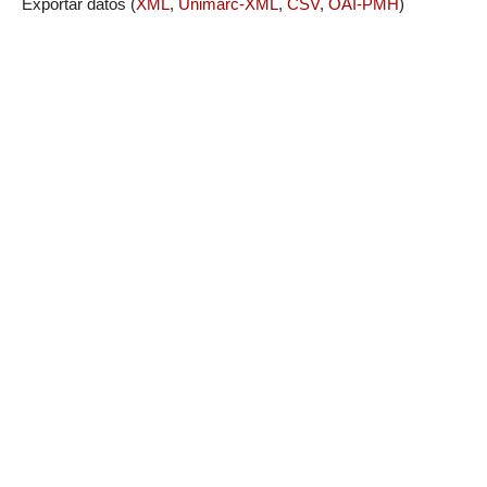
Exportar datos (
XML
,
Unimarc-XML
,
CSV
,
OAI-PMH
)