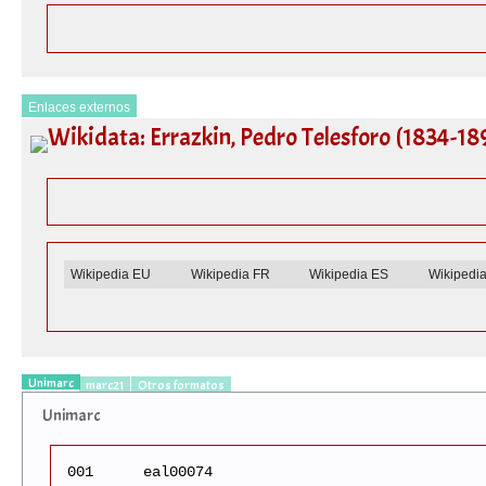
Enlaces externos
Wikidata: Errazkin, Pedro Telesforo (1834-18
Wikipedia EU
Wikipedia FR
Wikipedia ES
Wikipedi
Unimarc
marc21
Otros formatos
Unimarc
001
eal00074