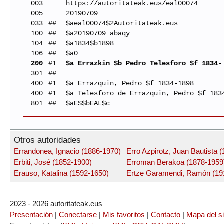
003
https://autoritateak.eus/eal00074
005
20190709
033
##
$aeal00074$2Autoritateak.eus
100
##
$a20190709 abaqy
104
##
$a1834$b1898
106
##
$a0
200
#1
$a Errazkin $b Pedro Telesforo $f 1834-
301
##
400
#1
$a Errazquin, Pedro $f 1834-1898
400
#1
$a Telesforo de Errazquin, Pedro $f 183
801
##
$aES$bEAL$c
Otros autoridades
Errandonea, Ignacio (1886-1970)
Erro Azpirotz, Juan Bautista 
Erbiti, José (1852-1900)
Erroman Berakoa (1878-1959
Erauso, Katalina (1592-1650)
Ertze Garamendi, Ramón (19
2023 - 2026 autoritateak.eus
Presentación
|
Conectarse
|
Mis favoritos
|
Contacto
|
Mapa del si