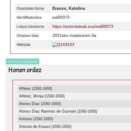
Erauso, Katalina
Onartutako forma
eal00073
Identifikatzailea
https://autoritateak.eus/eal00073
Lotura iraunkorra
2021eko maiatzaren 4a
Onarpen data
Q143433
Wikidata
Forma ez onartuak
Honen ordez
Alférez (1592-1650)
Alférez, Monja (1592-1650)
Alonso Díaz (1592-1650)
Alonso Díaz Ramírez de Guzmán (1592-1650)
Antonio (1592-1650)
Antonio de Erauso (1592-1650)