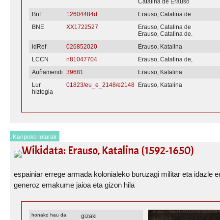
Catalina de Erauso
BnF
12604484d
Erauso, Catalina de
BNE
XX1722527
Erauso, Catalina de
Erauso, Catalina de.
idRef
026852020
Erauso, Katalina
LCCN
n81047704
Erauso, Catalina de,
Auñamendi
39681
Erauso, Katalina
Lur
01823/eu_e_2148/e2148
Erauso, Katalina
hiztegia
Kanpoko loturak
Wikidata: Erauso, Katalina (1592-1650)
espainiar errege armada kolonialeko buruzagi militar eta idazle 
generoz emakume jaioa eta gizon hila
honako hau da
gizaki