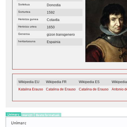
Sorlekua
Donostia
Sorturtea
1592
Heriotza gunea
Cotaxtla
Heriotza urtea
1650
Generoa
gizon transgenero
heritartasuna
Espainia
Wikipedia EU
Wikipedia FR
Wikipedia ES
Wikipedi
Katalina Erauso
Catalina de Erauso
Catalina de Erauso
Antonio d
Unimarc
marc21
Beste formatuak
Unimarc