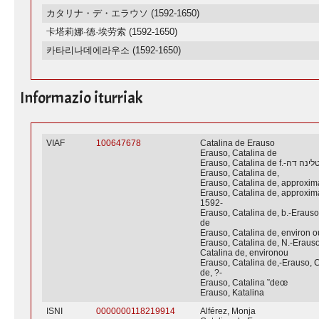
カタリナ・デ・エラウソ (1592-1650)
卡塔莉娜·德·埃劳索 (1592-1650)
카타리나데에라우소 (1592-1650)
Informazio iturriak
VIAF
100647678
Catalina de Erauso
Erauso, Catalina de
Erauso, Catalina d
Erauso, Catalina de,
Erauso, Catalina de, approxim
Erauso, Catalina de, approxim
1592-
Erauso, Catalina de, b.-Erauso
de
Erauso, Catalina de, environ 
Erauso, Catalina de, N.-Erauso
Catalina de, environou
Erauso, Catalina de,-Erauso, 
de, ?-
Erauso, Catalina ˜deœ
Erauso, Katalina
ISNI
0000000118219914
Alférez, Monja