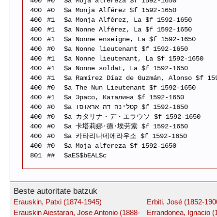
400
#0
$a Moja alfereza $f 1592-1650
400
#0
$a Monja Alférez $f 1592-1650
400
#1
$a Monja Alférez, La $f 1592-1650
400
#1
$a Nonne Alférez, La $f 1592-1650
400
#1
$a Nonne enseigne, La $f 1592-1650
400
#0
$a Nonne lieutenant $f 1592-1650
400
#1
$a Nonne lieutenant, La $f 1592-1650
400
#1
$a Nonne soldat, La $f 1592-1650
400
#1
$a Ramírez Díaz de Guzmán, Alonso $f 15
400
#0
$a The Nun Lieutenant $f 1592-1650
400
#1
$a Эрасо, Каталина $f 1592-1650
400
#0
$a קטלינה דה אראוסו $f 1592-1650
400
#0
$a カタリナ・デ・エラウソ $f 1592-1650
400
#0
$a 卡塔莉娜·德·埃劳索 $f 1592-1650
400
#0
$a 카타리나데에라우소 $f 1592-1650
400
#0
$a Moja alfereza $f 1592-1650
801
##
$aES$bEAL$c
Beste autoritate batzuk
Erauskin, Patxi (1874-1945)
Erbiti, José (1852-190
Erauskin Aiestaran, Jose Antonio (1888-
Errandonea, Ignacio (