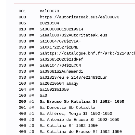
001
eal00073
003
https://autoritateak.eus/eal00073
005
20210504
010
##
$a0000000118219914
033
##
$aeal00073$2Autoritateak.eus
033
##
$a100647678$2VIAF
033
##
$aXX1722527$2BNE
033
##
$ahttps://catalogue.bnf.fr/ark:/12148/c
033
##
$a026852020$2IdRef
033
##
$an81047704$2LCCN
033
##
$a39681$2Auñamendi
033
##
$a01823/eu_e_2148/e2148$2Lur
100
##
$a20210504 abaqy
104
##
$a1592$b1650
106
##
$a0
200
#1
$a Erauso $b Katalina $f 1592- 1650
301
##
$a Donostia $b Cotaxtla
400
#1
$a Alférez, Monja $f 1592-1650
400
#0
$a Antonio de Erauso $f 1592-1650
400
#0
$a Catalina $f 1592-1650
400
#0
$a Catalina de Erauso $f 1592-1650