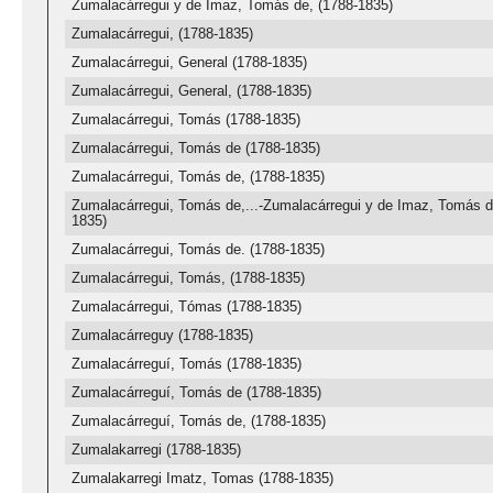
Zumalacárregui y de Imaz, Tomás de, (1788-1835)
Zumalacárregui, (1788-1835)
Zumalacárregui, General (1788-1835)
Zumalacárregui, General, (1788-1835)
Zumalacárregui, Tomás (1788-1835)
Zumalacárregui, Tomás de (1788-1835)
Zumalacárregui, Tomás de, (1788-1835)
Zumalacárregui, Tomás de,...-Zumalacárregui y de Imaz, Tomás d
1835)
Zumalacárregui, Tomás de. (1788-1835)
Zumalacárregui, Tomás, (1788-1835)
Zumalacárregui, Tómas (1788-1835)
Zumalacárreguy (1788-1835)
Zumalacárreguí, Tomás (1788-1835)
Zumalacárreguí, Tomás de (1788-1835)
Zumalacárreguí, Tomás de, (1788-1835)
Zumalakarregi (1788-1835)
Zumalakarregi Imatz, Tomas (1788-1835)