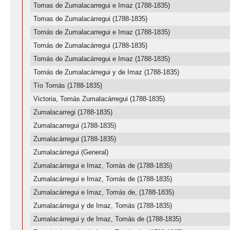
Tomas de Zumalacarregui e Imaz (1788-1835)
Tomas de Zumalacárregui (1788-1835)
Tomás de Zumalacarregui e Imaz (1788-1835)
Tomás de Zumalacárregui (1788-1835)
Tomás de Zumalacárregui e Imaz (1788-1835)
Tomás de Zumalacárregui y de Imaz (1788-1835)
Tío Tomás (1788-1835)
Victoria, Tomás Zumalacárregui (1788-1835)
Zumalacarregi (1788-1835)
Zumalacarregui (1788-1835)
Zumalacárregui (1788-1835)
Zumalacárregui (General)
Zumalacárregui e Imaz, Tomàs de (1788-1835)
Zumalacárregui e Imaz, Tomás de (1788-1835)
Zumalacárregui e Imaz, Tomás de, (1788-1835)
Zumalacárregui y de Imaz, Tomás (1788-1835)
Zumalacárregui y de Imaz, Tomás de (1788-1835)