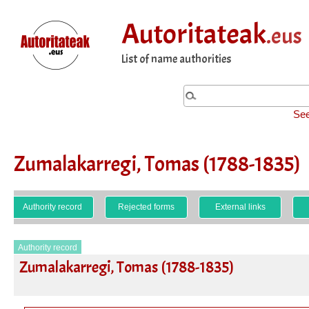
Autoritateak
.eus
List of name authorities
See
Zumalakarregi, Tomas (1788-1835)
Authority record
Rejected forms
External links
Authority record
Zumalakarregi, Tomas (1788-1835)