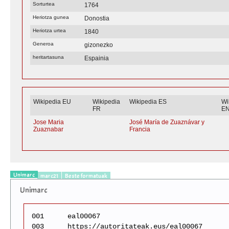
Sorturtea
1764
Heriotza gunea
Donostia
Heriotza urtea
1840
Generoa
gizonezko
heritartasuna
Espainia
Wikipedia EU
Wikipedia
Wikipedia ES
Wi
FR
E
Jose Maria
José María de Zuaznávar y
Zuaznabar
Francia
Unimarc
marc21
Beste formatuak
Unimarc
001
eal00067
003
https://autoritateak.eus/eal00067