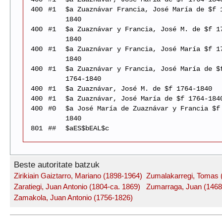
400
#1
$a Zuaznávar Francia, José María de $f 
1840
400
#1
$a Zuaznávar y Francia, José M. de $f 1
1840
400
#1
$a Zuaznávar y Francia, José María $f 1
1840
400
#1
$a Zuaznávar y Francia, José María de $
1764-1840
400
#1
$a Zuaznávar, José M. de $f 1764-1840
400
#1
$a Zuaznávar, José María de $f 1764-184
400
#0
$a José María de Zuaznávar y Francia $f
1840
801
##
$aES$bEAL$c
Beste autoritate batzuk
Zirikiain Gaiztarro, Mariano (1898-1964)
Zumalakarregi, Tomas 
Zaratiegi, Juan Antonio (1804-ca. 1869)
Zumarraga, Juan (1468
Zamakola, Juan Antonio (1756-1826)