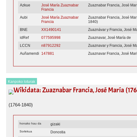
Azkue
José María Zuaznabar
Zuaznabar Francia, José Mar
Francia
Aubi
José María Zuaznabar
Zuaznabar Francia, José Mar
Francia
1840)
BNE
XX1490141
Zuaznávar y Francia, José Ma
idRef
077595998
Zuaznavar, José María de
LCCN
n87912292
Zuaznavar y Francia, José Ma
Auñamendi
147881
Zuaznavar Francia, José Mar
Kanpoko loturak
Wikidata: Zuaznabar Francia, José María (17
(1764-1840)
honako hau da
gizaki
Sorlekua
Donostia