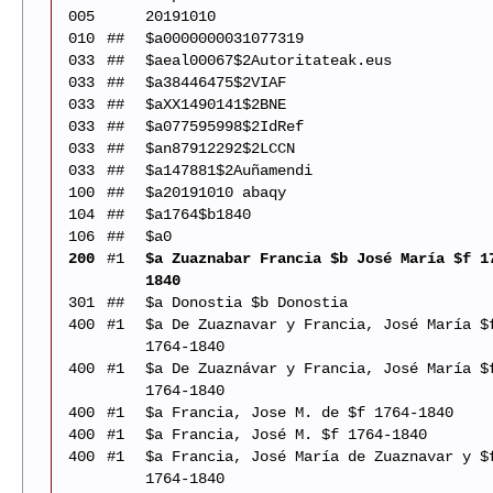
005
20191010
010
##
$a0000000031077319
033
##
$aeal00067$2Autoritateak.eus
033
##
$a38446475$2VIAF
033
##
$aXX1490141$2BNE
033
##
$a077595998$2IdRef
033
##
$an87912292$2LCCN
033
##
$a147881$2Auñamendi
100
##
$a20191010 abaqy
104
##
$a1764$b1840
106
##
$a0
200
#1
$a Zuaznabar Francia $b José María $f 1
1840
301
##
$a Donostia $b Donostia
400
#1
$a De Zuaznavar y Francia, José María $
1764-1840
400
#1
$a De Zuaznávar y Francia, José María $
1764-1840
400
#1
$a Francia, Jose M. de $f 1764-1840
400
#1
$a Francia, José M. $f 1764-1840
400
#1
$a Francia, José María de Zuaznavar y $
1764-1840