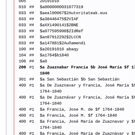
005
20191010
010
##
$a0000000031077319
033
##
$aeal00067$2Autoritateak.eus
033
##
$a38446475$2VIAF
033
##
$aXX1490141$2BNE
033
##
$a077595998$2IdRef
033
##
$an87912292$2LCCN
033
##
$a147881$2Auñamendi
100
##
$a20191010 abaqy
104
##
$a1764$b1840
106
##
$a0
200
#1
$a Zuaznabar Francia $b José María $f 1
1840
301
##
$a San Sebastián $b San Sebastián
400
#1
$a De Zuaznavar y Francia, José María $
1764-1840
400
#1
$a De Zuaznávar y Francia, José María $
1764-1840
400
#1
$a Francia, Jose M. de $f 1764-1840
400
#1
$a Francia, José M. $f 1764-1840
400
#1
$a Francia, José María de Zuaznavar y $
1764-1840
400
#1
$a Francia, José María de Zuaznávar y $