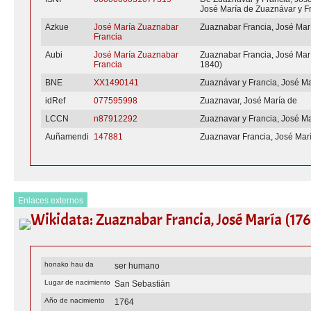
José María de Zuaznávar y F
Azkue
José María Zuaznabar
Zuaznabar Francia, José Mar
Francia
Aubi
José María Zuaznabar
Zuaznabar Francia, José Mar
Francia
1840)
BNE
XX1490141
Zuaznávar y Francia, José Ma
idRef
077595998
Zuaznavar, José María de
LCCN
n87912292
Zuaznavar y Francia, José Ma
Auñamendi
147881
Zuaznavar Francia, José Mar
Enlaces externos
Wikidata: Zuaznabar Francia, José María (17
honako hau da
ser humano
Lugar de nacimiento
San Sebastián
Año de nacimiento
1764