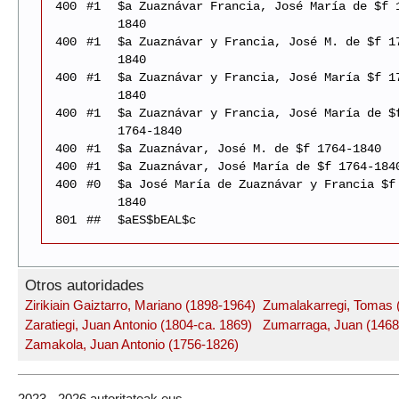
400
#1
$a Zuaznávar Francia, José María de $f 
1840
400
#1
$a Zuaznávar y Francia, José M. de $f 1
1840
400
#1
$a Zuaznávar y Francia, José María $f 1
1840
400
#1
$a Zuaznávar y Francia, José María de $
1764-1840
400
#1
$a Zuaznávar, José M. de $f 1764-1840
400
#1
$a Zuaznávar, José María de $f 1764-184
400
#0
$a José María de Zuaznávar y Francia $f
1840
801
##
$aES$bEAL$c
Otros autoridades
Zirikiain Gaiztarro, Mariano (1898-1964)
Zumalakarregi, Tomas 
Zaratiegi, Juan Antonio (1804-ca. 1869)
Zumarraga, Juan (1468
Zamakola, Juan Antonio (1756-1826)
2023 - 2026 autoritateak.eus