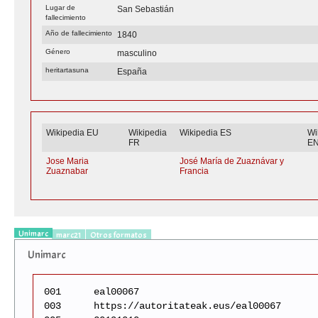
Lugar de
San Sebastián
fallecimiento
Año de fallecimiento
1840
Género
masculino
heritartasuna
España
Wikipedia EU
Wikipedia
Wikipedia ES
Wi
FR
E
Jose Maria
José María de Zuaznávar y
Zuaznabar
Francia
Unimarc
marc21
Otros formatos
Unimarc
001
eal00067
003
https://autoritateak.eus/eal00067