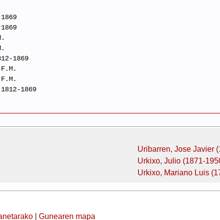
-1869
-1869
M.
M.
812-1869
.F.M.
.F.M.
 1812-1869
Uribarren, Jose Javier 
Urkixo, Julio (1871-195
Urkixo, Mariano Luis (
anetarako
|
Gunearen mapa