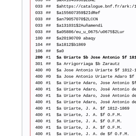
033
##
$aXX1043936$2BNE
033
##
$ahttps://catalogue.bnf.fr/ark:/
033
##
$a155607359$2IdRef
033
##
$an79057070$2LCCN
033
##
$a131031$2Auñamendi
033
##
$a05886/eu_u_0675/u0675$2Lur
100
##
$a20190709 abaqy
104
##
$a1812$b1869
106
##
$a0
200
#1
$a Uriarte $b Jose Antonio $f 18
301
##
$a Arrigorriaga $b Zarautz
400
#0
$a Jose Antonio Uriarte $f 1812-
400
#0
$a Jose Antonio Uriarte Adaro $f
400
#1
$a Uriarte Adaro, Jose Antonio $
400
#1
$a Uriarte Adaro, José Antonio d
400
#1
$a Uriarte Adaro, José Antonio d
400
#1
$a Uriarte Adaro, José Antonio d
400
#1
$a Uriarte, J. A. $f 1812-1869
400
#1
$a Uriarte, J. A. $f O.F.M.
400
#1
$a Uriarte, J. A. $f O.F.M.
400
#1
$a Uriarte, J. A. $f O.F.M.
400
#1
$a Uriarte, J. A. de $f O.F.M.