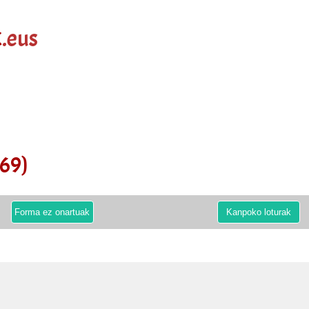
k
.eus
869)
Forma ez onartuak
Kanpoko loturak