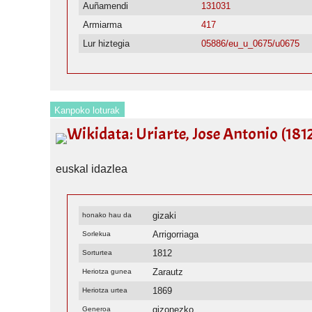
Auñamendi
131031
Armiarma
417
Lur hiztegia
05886/eu_u_0675/u0675
Kanpoko loturak
Wikidata: Uriarte, Jose Antonio (181
euskal idazlea
gizaki
honako hau da
Arrigorriaga
Sorlekua
1812
Sorturtea
Zarautz
Heriotza gunea
1869
Heriotza urtea
gizonezko
Generoa