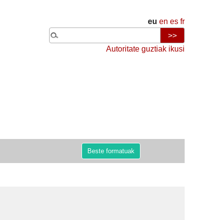
eu
en
es
fr
Autoritate guztiak ikusi
Beste formatuak