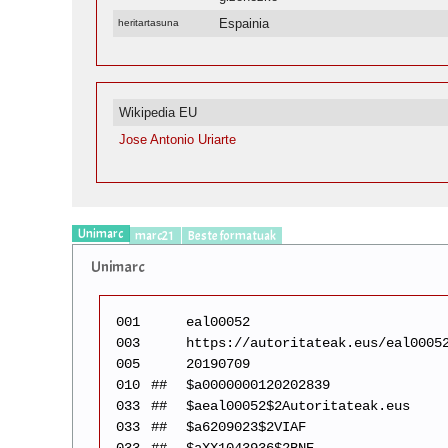
Espainia
heritartasuna
Wikipedia EU
Jose Antonio Uriarte
Unimarc
marc21
Beste formatuak
Unimarc
001
eal00052
003
https://autoritateak.eus/eal0005
005
20190709
010
##
$a0000000120202839
033
##
$aeal00052$2Autoritateak.eus
033
##
$a6209023$2VIAF