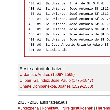
400
#1
$a Uriarte, J. A. de $f O.F.M.
400
#1
$a Uriarte, Jose Antonio $f 1812
400
#1
$a Uriarte, José Antonio $f 1812
400
#1
$a Uriarte, José Antonio $f O.F.
400
#1
$a Uriarte, José Antonio $f O.F.
400
#1
$a Uriarte, José Antonio de $f 1
400
#1
$a Uriarte, José Antonio de $f O
400
#1
$a Uriarte, José Antonio de $f O
400
#0
$a Jose Antonio Uriarte Adaro $f
801
##
$aES$bEAL$c
Beste autoritate batzuk
Urdaneta, Andres (1508?-1568)
Ulibarri Galindez, Jose Paulo (1775-1847)
Uharte Donibanekoa, Joanes (1529-1588)
2023 - 2026 autoritateak.eus
Aurkezpena
|
Konektatu
|
Nire gustukoenak
|
Harrem