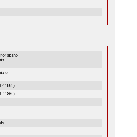
ritor spaño
nio
nio de
812-1869)
812-1869)
nio