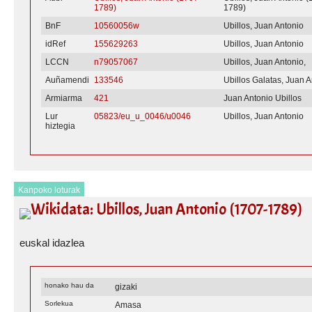
1789)
1789)
BnF
10560056w
Ubillos, Juan Antonio
idRef
155629263
Ubillos, Juan Antonio
LCCN
n79057067
Ubillos, Juan Antonio,
Auñamendi
133546
Ubillos Galatas, Juan 
Armiarma
421
Juan Antonio Ubillos
Lur
05823/eu_u_0046/u0046
Ubillos, Juan Antonio
hiztegia
Kanpoko loturak
Wikidata: Ubillos, Juan Antonio (1707-1789)
euskal idazlea
honako hau da
gizaki
Sorlekua
Amasa