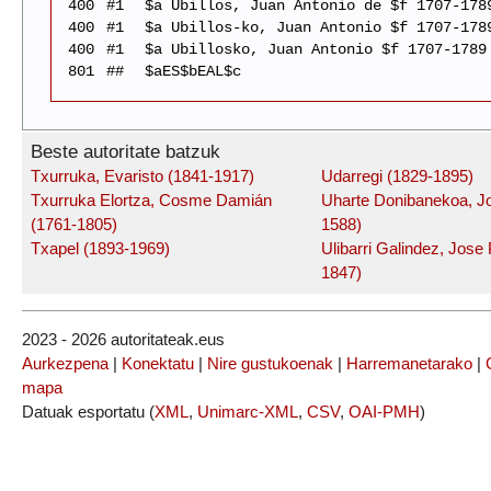
400
#1
$a Ubillos, Juan Antonio de $f 1707-178
400
#1
$a Ubillos-ko, Juan Antonio $f 1707-178
400
#1
$a Ubillosko, Juan Antonio $f 1707-1789
801
##
$aES$bEAL$c
Beste autoritate batzuk
Txurruka, Evaristo (1841-1917)
Udarregi (1829-1895)
Txurruka Elortza, Cosme Damián
Uharte Donibanekoa, J
(1761-1805)
1588)
Txapel (1893-1969)
Ulibarri Galindez, Jose
1847)
2023 - 2026 autoritateak.eus
Aurkezpena
|
Konektatu
|
Nire gustukoenak
|
Harremanetarako
|
mapa
Datuak esportatu (
XML
,
Unimarc-XML
,
CSV
,
OAI-PMH
)