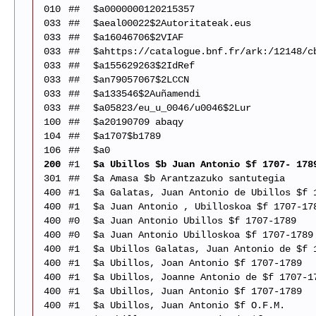
010
##
$a0000000120215357
033
##
$aeal00022$2Autoritateak.eus
033
##
$a16046706$2VIAF
033
##
$ahttps://catalogue.bnf.fr/ark:/12148/c
033
##
$a155629263$2IdRef
033
##
$an79057067$2LCCN
033
##
$a133546$2Auñamendi
033
##
$a05823/eu_u_0046/u0046$2Lur
100
##
$a20190709 abaqy
104
##
$a1707$b1789
106
##
$a0
200
#1
$a Ubillos $b Juan Antonio $f 1707- 178
301
##
$a Amasa $b Arantzazuko santutegia
400
#1
$a Galatas, Juan Antonio de Ubillos $f 
400
#1
$a Juan Antonio , Ubilloskoa $f 1707-17
400
#0
$a Juan Antonio Ubillos $f 1707-1789
400
#0
$a Juan Antonio Ubilloskoa $f 1707-1789
400
#1
$a Ubillos Galatas, Juan Antonio de $f 
400
#1
$a Ubillos, Joan Antonio $f 1707-1789
400
#1
$a Ubillos, Joanne Antonio de $f 1707-1
400
#1
$a Ubillos, Juan Antonio $f 1707-1789
400
#1
$a Ubillos, Juan Antonio $f O.F.M.