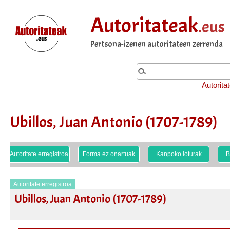
Autoritateak
.eus
Pertsona-izenen autoritateen zerrenda
Autorita
Ubillos, Juan Antonio (1707-1789)
Autoritate erregistroa
Forma ez onartuak
Kanpoko loturak
B
Autoritate erregistroa
Ubillos, Juan Antonio (1707-1789)