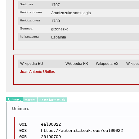
Sorturtea
1707
Heriotza gunea
Arantzazuko santutegia
Heriotza urtea
1789
Generoa
gizonezko
heritartasuna
Espainia
Wikipedia EU
Wikipedia FR
Wikipedia ES
Wikipe
Juan Antonio Ubillos
Unimarc
marc21
Beste formatuak
Unimarc
001
eal00022
003
https://autoritateak.eus/eal00022
005
20190709