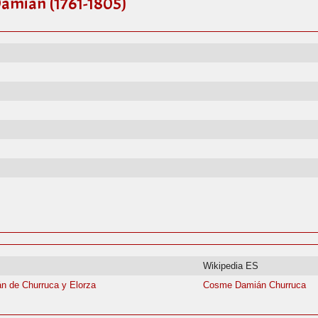
Damián (1761-1805)
Wikipedia ES
 de Churruca y Elorza
Cosme Damián Churruca