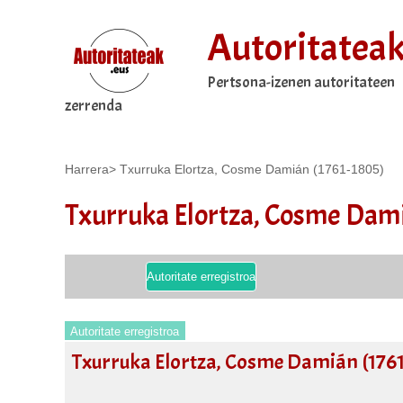
Autoritatea
Pertsona-izenen autoritateen
zerrenda
Harrera
>
Txurruka Elortza, Cosme Damián (1761-1805)
Txurruka Elortza, Cosme Dami
Autoritate erregistroa
Autoritate erregistroa
Txurruka Elortza, Cosme Damián (176