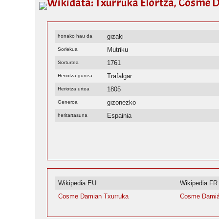
Wikidata: Txurruka Elortza, Cosme 
gizaki
honako hau da
Mutriku
Sorlekua
1761
Sorturtea
Trafalgar
Heriotza gunea
1805
Heriotza urtea
gizonezko
Generoa
Espainia
heritartasuna
Wikipedia EU
Wikipedia FR
Cosme Damian Txurruka
Cosme Damián