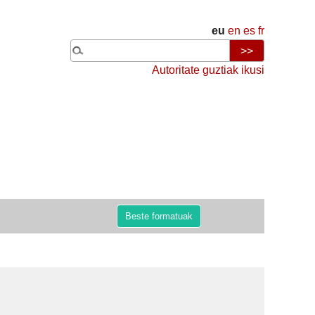
eu
en
es
fr
Autoritate guztiak ikusi
Beste formatuak