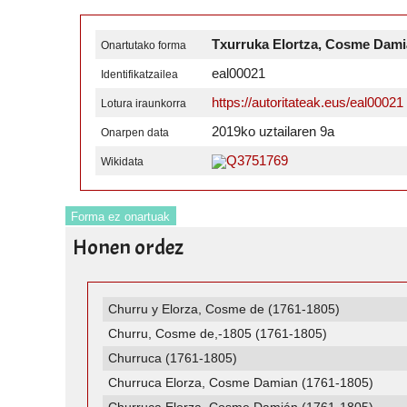
Txurruka Elortza, Cosme Dam
Onartutako forma
eal00021
Identifikatzailea
https://autoritateak.eus/eal00021
Lotura iraunkorra
2019ko uztailaren 9a
Onarpen data
Q3751769
Wikidata
Forma ez onartuak
Honen ordez
Churru y Elorza, Cosme de (1761-1805)
Churru, Cosme de,-1805 (1761-1805)
Churruca (1761-1805)
Churruca Elorza, Cosme Damian (1761-1805)