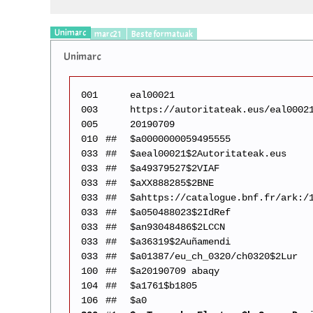
Unimarc
marc21
Beste formatuak
Unimarc
001
eal00021
003
https://autoritateak.eus/eal0002
005
20190709
010
##
$a0000000059495555
033
##
$aeal00021$2Autoritateak.eus
033
##
$a49379527$2VIAF
033
##
$aXX888285$2BNE
033
##
$ahttps://catalogue.bnf.fr/ark:/
033
##
$a050488023$2IdRef
033
##
$an93048486$2LCCN
033
##
$a36319$2Auñamendi
033
##
$a01387/eu_ch_0320/ch0320$2Lur
100
##
$a20190709 abaqy
104
##
$a1761$b1805
106
##
$a0