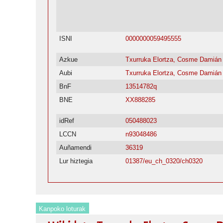
ISNI
0000000059495555
Azkue
Txurruka Elortza, Cosme Damián
Aubi
Txurruka Elortza, Cosme Damián 
BnF
13514782q
BNE
XX888285
idRef
050488023
LCCN
n93048486
Auñamendi
36319
Lur hiztegia
01387/eu_ch_0320/ch0320
Kanpoko loturak