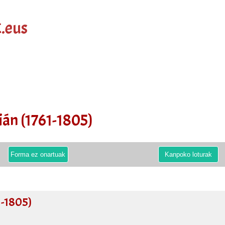
k
.eus
án (1761-1805)
Forma ez onartuak
Kanpoko loturak
1-1805)