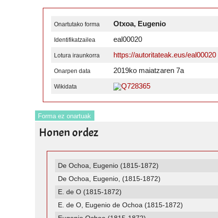
Otxoa, Eugenio
Onartutako forma
eal00020
Identifikatzailea
https://autoritateak.eus/eal00020
Lotura iraunkorra
2019ko maiatzaren 7a
Onarpen data
Q728365
Wikidata
Forma ez onartuak
Honen ordez
De Ochoa, Eugenio (1815-1872)
De Ochoa, Eugenio, (1815-1872)
E. de O (1815-1872)
E. de O, Eugenio de Ochoa (1815-1872)