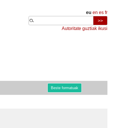
eu
en
es
fr
Autoritate guztiak ikusi
Beste formatuak