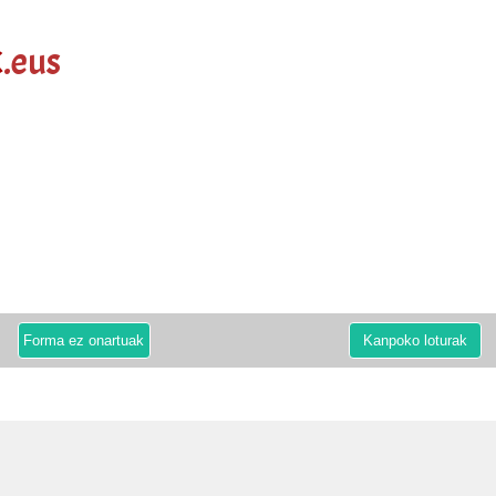
k
.eus
Forma ez onartuak
Kanpoko loturak