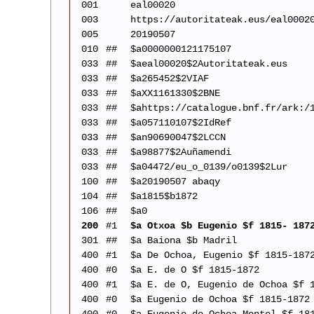
001
eal00020
003
https://autoritateak.eus/eal0002
005
20190507
010
##
$a0000000121175107
033
##
$aeal00020$2Autoritateak.eus
033
##
$a265452$2VIAF
033
##
$aXX1161330$2BNE
033
##
$ahttps://catalogue.bnf.fr/ark:/
033
##
$a057110107$2IdRef
033
##
$an90690047$2LCCN
033
##
$a98877$2Auñamendi
033
##
$a04472/eu_o_0139/o0139$2Lur
100
##
$a20190507 abaqy
104
##
$a1815$b1872
106
##
$a0
200
#1
$a Otxoa $b Eugenio $f 1815- 187
301
##
$a Baiona $b Madril
400
#1
$a De Ochoa, Eugenio $f 1815-187
400
#0
$a E. de O $f 1815-1872
400
#1
$a E. de O, Eugenio de Ochoa $f 
400
#0
$a Eugenio de Ochoa $f 1815-1872
400
#0
$a Eugenio de Ochoa Montel $f 18