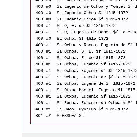
400
#0
$a Eugenio de Ochoa y Montel $f 
400
#0
$a Eugenio Ochoa $f 1815-1872
400
#0
$a Eugenio Otxoa $f 1815-1872
400
#1
$a O, E. de $f 1815-1872
400
#1
$a O, Eugenio de Ochoa $f 1815-1
400
#0
$a Ochoa $f 1815-1872
400
#1
$a Ochoa y Ronna, Eugenio de $f 
400
#1
$a Ochoa, D. E. $f 1815-1872
400
#1
$a Ochoa, E. de $f 1815-1872
400
#1
$a Ochoa, Eugenio $f 1815-1872
400
#1
$a Ochoa, Eugenio d' $f 1815-187
400
#1
$a Ochoa, Eugenio de $f 1815-187
400
#1
$a Ochoa, Eugène de $f 1815-1872
400
#1
$a Otxoa Montel, Eugenio $f 1815
400
#1
$a Otxoa, Eugenio $f 1815-1872
400
#1
$a Ronna, Eugenio de Ochoa y $f 
400
#1
$a Очоа, Эухенио $f 1815-1872
801
##
$aES$bEAL$c