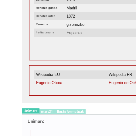
Madril
Heriotza gunea
1872
Heriotza urtea
gizonezko
Generoa
Espainia
heritartasuna
Wikipedia EU
Wikipedia FR
Eugenio Otxoa
Eugenio de Oc
Unimarc
marc21
Beste formatuak
Unimarc