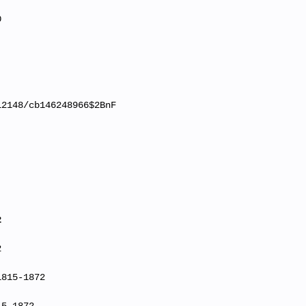
0
12148/cb146248966$2BnF
2
2
1815-1872
15-1872