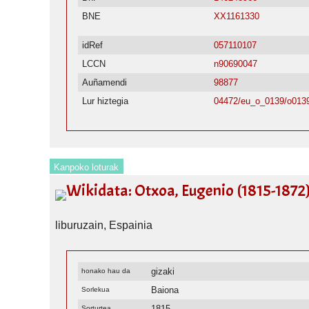
BNE
XX1161330
idRef
057110107
LCCN
n90690047
Auñamendi
98877
Lur hiztegia
04472/eu_o_0139/o013
Kanpoko loturak
Wikidata: Otxoa, Eugenio (1815-1872
liburuzain, Espainia
gizaki
honako hau da
Baiona
Sorlekua
1815
Sorturtea