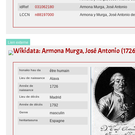
idRef
031062180
Armona Murga, José Antonio
LCCN
n88197000
Armona y Murga, José Antonio de
Lien externe
Wikidata: Armona Murga, José Antonio (1726
honako hau da
être humain
Lieu de naissance
Alava
Année de
1726
naissance
Lieu de décès
Madrid
Année de décès
1792
Genre
masculin
heritartasuna
Espagne