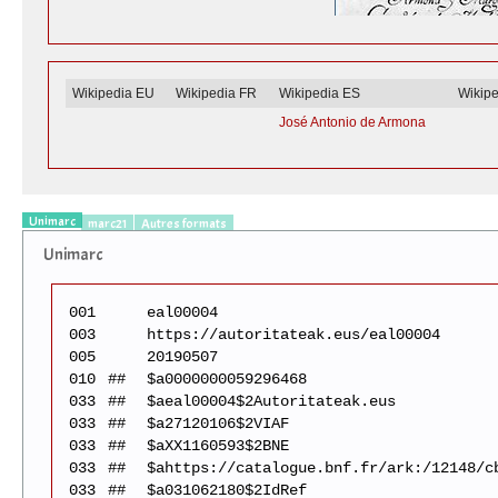
Wikipedia EU
Wikipedia FR
Wikipedia ES
Wikip
José Antonio de Armona
Unimarc
marc21
Autres formats
Unimarc
001
eal00004
003
https://autoritateak.eus/eal00004
005
20190507
010
##
$a0000000059296468
033
##
$aeal00004$2Autoritateak.eus
033
##
$a27120106$2VIAF
033
##
$aXX1160593$2BNE
033
##
$ahttps://catalogue.bnf.fr/ark:/12148/c
033
##
$a031062180$2IdRef