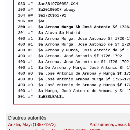
033
##
$an88197000$2LCCN
100
##
$a20190507 abaqy
104
##
$a1726$b1792
106
##
$a0
200
#1
$a Armona Murga $b José Antonio $f 1726
301
##
$a Alava $b Madrid
400
#1
$a Armona Murga, José Antonio $f 1726-1
400
#1
$a Armona Murga, José Antonio de $f 172
400
#1
$a Armona y Murga, José Antonio de $f 1
400
#1
$a Armona, José Antonio $f 1726-1792
400
#1
$a Armona, José Antonio de $f 1726-1792
400
#1
$a De Armona y Murga, José Antonio $f 1
400
#0
$a Jose Antonio de Armona y Murga $f 17
400
#0
$a José Antonio Armona Murga $f 1726-17
400
#0
$a José Antonio de Armona y Murga $f 17
400
#1
$a Murga, José Antonio de Armona y $f 1
801
##
$aES$bEAL$c
D'autres autorités
Ariztia, Mayi (1887-1972)
Arotzamena, Jesus M