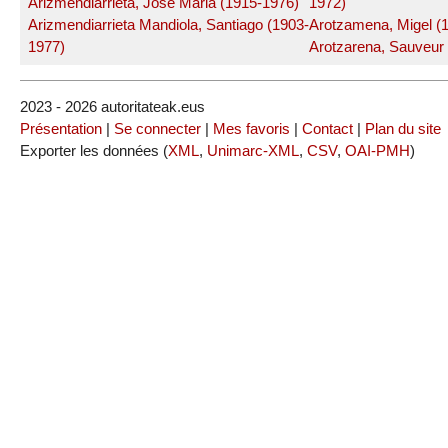
Arizmendiarrieta, Jose Maria (1915-1976)
1972)
Arizmendiarrieta Mandiola, Santiago (1903-
Arotzamena, Migel (
1977)
Arotzarena, Sauveur
2023 - 2026 autoritateak.eus
Présentation
|
Se connecter
|
Mes favoris
|
Contact
|
Plan du site
Exporter les données (
XML
,
Unimarc-XML
,
CSV
,
OAI-PMH
)