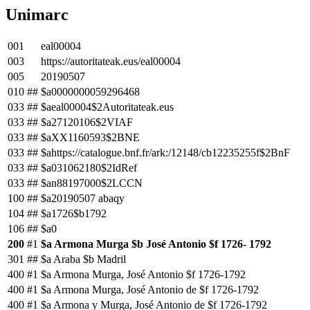
Unimarc
001
eal00004
003
https://autoritateak.eus/eal00004
005
20190507
010
##
$a0000000059296468
033
##
$aeal00004$2Autoritateak.eus
033
##
$a27120106$2VIAF
033
##
$aXX1160593$2BNE
033
##
$ahttps://catalogue.bnf.fr/ark:/12148/cb12235255f$2BnF
033
##
$a031062180$2IdRef
033
##
$an88197000$2LCCN
100
##
$a20190507 abaqy
104
##
$a1726$b1792
106
##
$a0
200
#1
$a Armona Murga $b José Antonio $f 1726- 1792
301
##
$a Araba $b Madril
400
#1
$a Armona Murga, José Antonio $f 1726-1792
400
#1
$a Armona Murga, José Antonio de $f 1726-1792
400
#1
$a Armona y Murga, José Antonio de $f 1726-1792