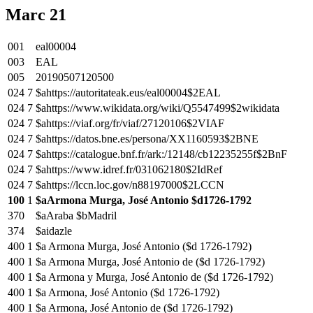
Marc 21
001
eal00004
003
EAL
005
20190507120500
024
7
$ahttps://autoritateak.eus/eal00004$2EAL
024
7
$ahttps://www.wikidata.org/wiki/Q5547499$2wikidata
024
7
$ahttps://viaf.org/fr/viaf/27120106$2VIAF
024
7
$ahttps://datos.bne.es/persona/XX1160593$2BNE
024
7
$ahttps://catalogue.bnf.fr/ark:/12148/cb12235255f$2BnF
024
7
$ahttps://www.idref.fr/031062180$2IdRef
024
7
$ahttps://lccn.loc.gov/n88197000$2LCCN
100
1
$aArmona Murga, José Antonio $d1726-1792
370
$aAraba $bMadril
374
$aidazle
400
1
$a Armona Murga, José Antonio ($d 1726-1792)
400
1
$a Armona Murga, José Antonio de ($d 1726-1792)
400
1
$a Armona y Murga, José Antonio de ($d 1726-1792)
400
1
$a Armona, José Antonio ($d 1726-1792)
400
1
$a Armona, José Antonio de ($d 1726-1792)