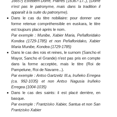
1665?) Etxeberri Dorre, Piarres (1636?-17..), (Dorre
n’est pas le patronyme, mais dans la tradition il
apparaît à la suite du patronyme).
Dans le cas du titre nobiliaire: pour donner une
forme retenue compréhensible en euskara, le titre
est toujours placé après le nom.
Par exemple : Munibe, Xabier Maria, Peñafloridako
Kondea (1729-1785) et non Peñafloridako, Xabier
Maria Munibe, Kondea (1729-1785)
Dans le cas des rois et reines, le surnom (Sancho el
Mayor, Sancho el Grande) n’est pas pris en compte
dans la forme acceptée, mais le titre (Roi de
Pampelune, Roi de Navarre...).
Par exemple : Antso Gartzeitz III.a, Iruñeko Erregea
(ca. 992-1035) et non Antso Nagusia Iruñeko
Erregea (1004-1035)
Dans le cas des saints: il est placé derrière, en
basque.
Par exemple : Frantzisko Xabier, Santua et non San
Frantzisko Xabier