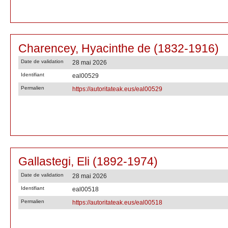
Charencey, Hyacinthe de (1832-1916)
Date de validation
28 mai 2026
Identifiant
eal00529
Permalien
https://autoritateak.eus/eal00529
Gallastegi, Eli (1892-1974)
Date de validation
28 mai 2026
Identifiant
eal00518
Permalien
https://autoritateak.eus/eal00518