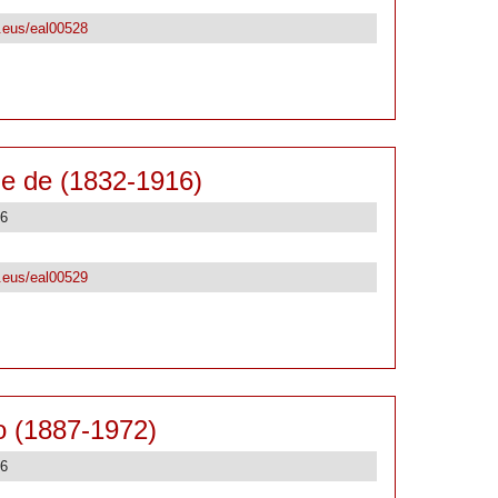
k.eus/eal00528
e de (1832-1916)
26
k.eus/eal00529
o (1887-1972)
26