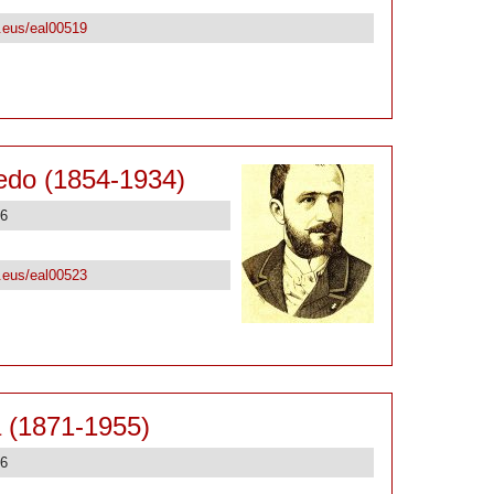
k.eus/eal00519
fredo (1854-1934)
26
k.eus/eal00523
 (1871-1955)
26