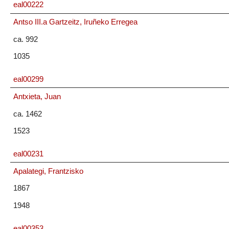
eal00222
Antso III.a Gartzeitz, Iruñeko Erregea
ca. 992
1035
eal00299
Antxieta, Juan
ca. 1462
1523
eal00231
Apalategi, Frantzisko
1867
1948
eal00353