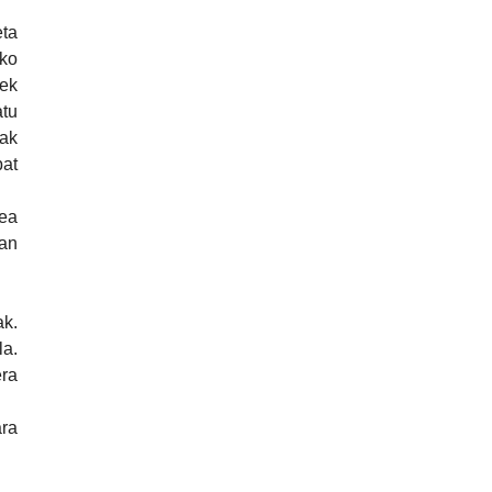
eta
oko
uek
atu
nak
bat
zea
tan
ak.
la.
era
ra