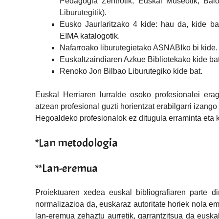
Pedagogia Zentrotik, Euskal Museotik, Baio
Liburutegitik).
Eusko Jaurlaritzako 4 kide: hau da, kide ban
EIMA katalogotik.
Nafarroako liburutegietako ASNABIko bi kide.
Euskaltzaindiaren Azkue Bibliotekako kide bat
Renoko Jon Bilbao Liburutegiko kide bat.
Euskal Herriaren lurralde osoko profesionalei erag
atzean profesional guzti horientzat erabilgarri izang
Hegoaldeko profesionalok ez ditugula erraminta eta 
*Lan metodologia
**Lan-eremua
Proiektuaren xedea euskal bibliografiaren parte di
normalizazioa da, euskaraz autoritate horiek nola em
lan-eremua zehaztu aurretik, garrantzitsua da euskal 