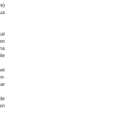
re)
mua
kal
len
ina
ile
eve
en-
har
ide
ten