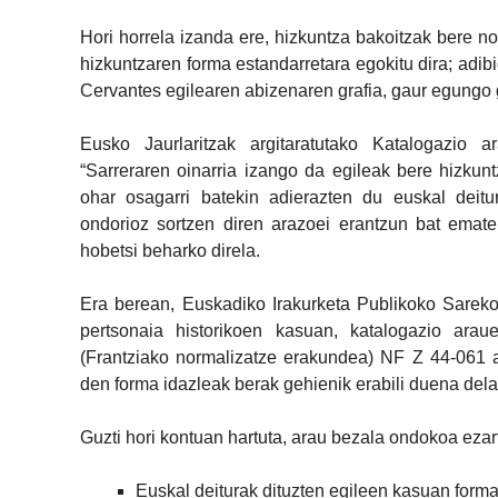
Hori horrela izanda ere, hizkuntza bakoitzak bere n
hizkuntzaren forma estandarretara egokitu dira; adi
Cervantes egilearen abizenaren grafia, gaur egungo 
Eusko Jaurlaritzak argitaratutako Katalogazio a
“Sarreraren oinarria izango da egileak bere hizkun
ohar osagarri batekin adierazten du euskal deitu
ondorioz sortzen diren arazoei erantzun bat emate
hobetsi beharko direla​.
Era berean, Euskadiko Irakurketa Publikoko Sareko a
pertsonaia historikoen kasuan, katalogazio arau
(Frantziako normalizatze erakundea) NF Z 44-061 ara
den forma idazleak berak gehienik erabili duena dela
Guzti hori kontuan hartuta, arau bezala ondokoa ezar
Euskal deiturak dituzten egileen kasuan forma