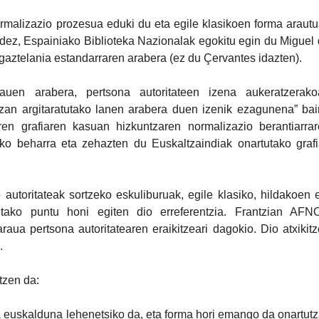
ormalizazio prozesua eduki du eta egile klasikoen forma araut
bidez, Espainiako Biblioteka Nazionalak egokitu egin du Miguel
gaztelania estandarraren arabera (ez du Çervantes idazten).
rauen arabera, pertsona autoritateen izena aukeratzerako
tzan argitaratutako lanen arabera duen izenik ezagunena” ba
ren grafiaren kasuan hizkuntzaren normalizazio berantiarra
ko beharra eta zehazten du Euskaltzaindiak onartutako graf
utoritateak sortzeko eskuliburuak, egile klasiko, hildakoen 
etako puntu honi egiten dio erreferentzia. Frantzian AFN
ua pertsona autoritatearen eraikitzeari dagokio. Dio atxikit
.
tzen da:
 euskalduna lehenetsiko da​, eta forma hori emango da onartutz