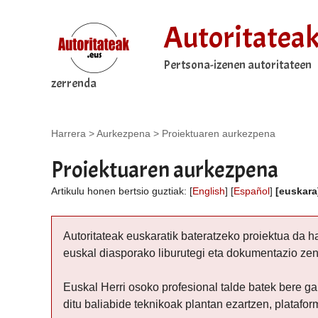
Autoritatea
Pertsona-izenen autoritateen
zerrenda
Harrera
>
Aurkezpena
>
Proiektuaren aurkezpena
Proiektuaren aurkezpena
Artikulu honen bertsio guztiak:
[
English
]
[
Español
]
[euskara
Autoritateak euskaratik bateratzeko proiektua da h
euskal diasporako liburutegi eta dokumentazio zen
Euskal Herri osoko profesional talde batek bere g
ditu baliabide teknikoak plantan ezartzen, platafo