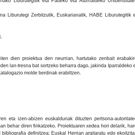
nako Liburutegitik eta Paueko eta Aturrialdeko Unibertsitat
a Liburutegi Zerbitzutik, Euskarianatik, HABE Liburutegitik 
.
iten dien proiektua den neurrian, hartutako zenbait erabaki
o den lan-tresna bat sortzeko beharra dago, jakinda Iparraldeko 
katalogazio molde berdinak erabiltzen.
ren eta izen-abizen euskaldunak dituzten pertsona-autoritat
an behar diren finkatzeko. Proiektuaren xedea hori delarik, ha
bibliografia definitzea: Euskal Herrian argitaratu edo ekoitzit