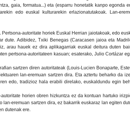
ntza, gaia, formatua...) eta (esparru honetatik kanpo egonda e
arekin edo euskal kulturarekin erlazionatutakoak. Lan-ere
. Pertsona-autoritate horiek Euskal Herrian jaiotakoak, edo eus
har dute. Adibidez, Txiki Benegas (Caracasen jaioa eta Madri
diz, arau hauek ez dira aplikagarriak euskal deitura duten ba
duten pertsona-autoritateen kasuan; esaterako, Julio Cortázar eg
rafian sartzen diren autoritateak (Louis-Lucien Bonaparte, Est
ektuaren lan-eremuan sartzen dira. Eta aztertu beharko da iz
en edo, tradizioz hala erabili direlako, euskaldundu egin be
-autoritate horien obren hizkuntza ez da kontuan hartuko irizp
o lan-eremuan sartzen dira, ez bakarrik euskaraz lan egiten du
ten dutenak ere.