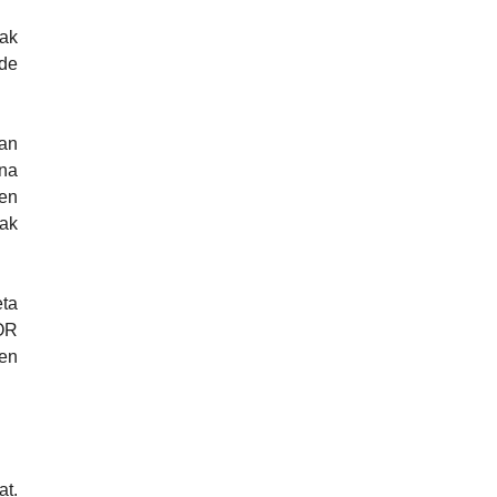
uak
 de
an
ina
ren
iak
eta
OR
zen
at.