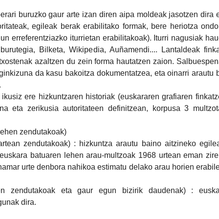
 berari buruzko gaur arte izan diren aipa moldeak jasotzen dira 
oritateak, egileak berak erabilitako formak, bere heriotza ond
n erreferentziazko iturrietan erabilitakoak). Iturri nagusiak ha
urutegia, Bilketa, Wikipedia, Auñamendi.... Lantaldeak fink
a txostenak azaltzen du zein forma hautatzen zaion. Salbuespe
 eginkizuna da kasu bakoitza dokumentatzea, eta oinarri arautu 
.
ikusiz ere hizkuntzaren historiak (euskararen grafiaren finkat
a eta zerikusia autoritateen definitzean, ​korpusa 3 multzo
 lehen zendutakoak)
artean zendutakoak) : hizkuntza arautu baino aitzineko egile
euskara batuaren lehen arau-multzoak 1968 urtean eman zire
 hamar urte denbora nahikoa estimatu delako arau horien erabil
ren zendutakoak eta gaur egun bizirik daudenak) : euska
gunak dira.