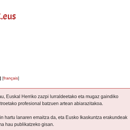
k
.eus
]
[
français
]
au, Euskal Herriko zazpi lurraldeetako eta mugaz gaindiko
troetako profesional batzuen artean abiarazitakoa.
ain hartu lanaren emaitza da, eta Eusko Ikaskuntza erakundeak
rma hau publikatzeko gisan.