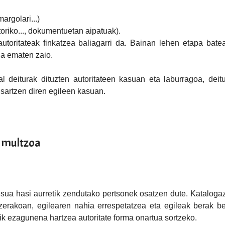
margolari...)
toriko..., dokumentuetan aipatuak).
autoritateak finkatzea baliagarri da. Bainan lehen etapa bate
na ematen zaio.
al deiturak dituzten autoritateen kasuan eta laburragoa, deit
 sartzen diren egileen kasuan.
n multzoa
sua hasi aurretik zendutako pertsonek osatzen dute. Kataloga
tzerakoan, egilearen nahia errespetatzea eta egileak berak b
nik ezagunena hartzea autoritate forma onartua sortzeko.