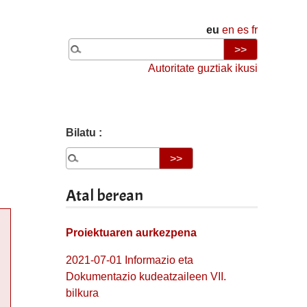
eu
en
es
fr
Autoritate guztiak ikusi
Bilatu :
Atal berean
Proiektuaren aurkezpena
2021-07-01 Informazio eta
Dokumentazio kudeatzaileen VII.
bilkura