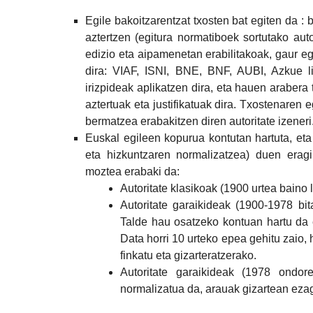
Egile bakoitzarentzat txosten bat egiten da​ :
aztertzen (egitura normatiboek sortutako aut
edizio eta aipamenetan erabilitakoak, gaur egu
dira: VIAF, ISNI, BNE, BNF, AUBI, Azkue lib
irizpideak aplikatzen dira, eta hauen araber
aztertuak eta justifikatuak dira. Txostenaren
bermatzea erabakitzen diren autoritate izeneri
Euskal egileen kopurua kontutan hartuta, eta 
eta hizkuntzaren normalizatzea) duen eragin
moztea erabaki da​:
Autoritate klasikoak (1900 urtea baino
Autoritate garaikideak (1900-1978 bit
Talde hau osatzeko kontuan hartu da 
Data horri 10 urteko epea gehitu zaio,
finkatu eta gizarteratzerako.
Autoritate garaikideak (1978 ondo
normalizatua da, arauak gizartean eza