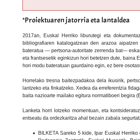
*Proiektuaren jatorria eta lantaldea
2017an, Euskal Herriko liburutegi eta dokumentazi
bibliografiaren katalogatzean den arazoa aipatzen 
bateratua — pertsona-autoritate zerrenda bat— eskas
eta frantsesetik eginkizun hori betetzen dute, baina 
hori modu bateratuan gaurdaino egin, ez bere osotas
Horrelako tresna baitezpadakoa dela ikusirik, perts
lantzeko eta finkatzeko. Xedea da erreferentzia fidagar
baita nazioarte mailako egitura normatiboeri begira
Lanketa horri lotzeko momentuan, eta kontsideratuz 
entseatu da ordezkaritza ahal bezain zabala segurtat
BILKETA Sareko 5 kide, Ipar Euskal Herriko e