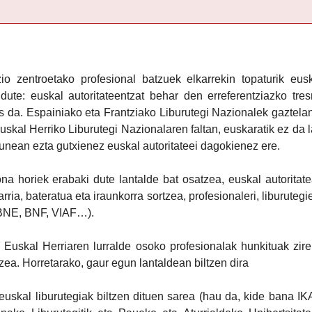
o zentroetako profesional batzuek elkarrekin topaturik eus
dute: euskal autoritateentzat behar den erreferentziazko tre
 da. Espainiako eta Frantziako Liburutegi Nazionalek gaztela
Euskal Herriko Liburutegi Nazionalaren faltan, euskaratik ez da 
unean ezta gutxienez euskal autoritateei dagokienez ere.
ona horiek erabaki dute lantalde bat osatzea, euskal autoritat
ria, bateratua eta iraunkorra sortzea, profesionaleri, liburutegie
 (BNE, BNF, VIAF…).
Euskal Herriaren lurralde osoko profesionalak hunkituak zire
zea. Horretarako, gaur egun lantaldean biltzen dira
uskal liburutegiak biltzen dituen sarea (hau da, kide bana I