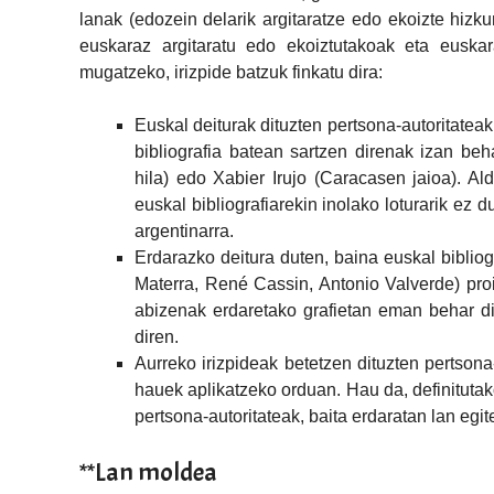
lanak (edozein delarik argitaratze edo ekoizte hizku
euskaraz argitaratu edo ekoiztutakoak eta euskar
mugatzeko, irizpide batzuk finkatu dira:
Euskal deiturak dituzten pertsona-autoritateak
bibliografia batean sartzen direnak izan be
hila) edo Xabier Irujo (Caracasen jaioa). Al
euskal bibliografiarekin inolako loturarik ez 
argentinarra.
Erdarazko deitura duten, baina euskal bibliog
Materra, René Cassin, Antonio Valverde) proi
abizenak erdaretako grafietan eman behar dir
diren.
Aurreko irizpideak betetzen dituzten pertsona
hauek aplikatzeko orduan. Hau da, definitutak
pertsona-autoritateak, baita erdaratan lan egi
**Lan moldea