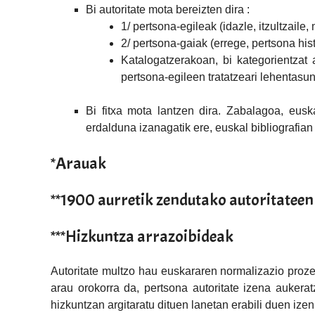
Bi autoritate mota bereizten dira​ :
1/ pertsona-egileak (idazle, itzultzaile, 
2/ pertsona-gaiak (errege, pertsona his
Katalogatzerakoan, bi kategorientzat 
pertsona-egileen tratatzeari lehentasu
Bi fitxa mota lantzen dira​. Zabalagoa, eusk
erdalduna izanagatik ere, euskal bibliografian
*Arauak
**1900 aurretik zendutako autoritatee
***Hizkuntza arrazoibideak
Autoritate multzo hau euskararen normalizazio proze
arau orokorra da, pertsona autoritate izena aukera
hizkuntzan argitaratu dituen lanetan erabili duen ize