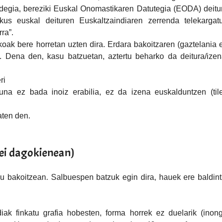
ndegia, bereziki ​Euskal Onomastikaren Datutegia (EODA)​ deitu
kus euskal deituren Euskaltzaindiaren ​zerrenda telekargatu
ra”.
oak bere horretan uzten dira​. Erdara bakoitzaren (gaztelania 
. Dena den, kasu batzuetan, aztertu beharko da deitura/ize
ri
una ez bada inoiz erabilia, ez da izena euskalduntzen (til
aten den.
ei dagokienean)
su bakoitzean. Salbuespen batzuk egin dira, hauek ere baldin
ak finkatu grafia hobesten, forma horrek ez duelarik (inon