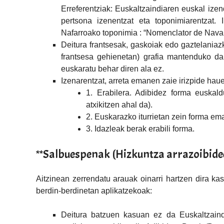
Erreferentziak: Euskaltzaindiaren euskal ize
pertsona izenentzat eta toponimiarentzat. I
Nafarroako toponimia : “Nomenclator de Navar
Deitura frantsesak, gaskoiak edo gaztelaniazk
frantsesa gehienetan) grafia mantenduko da
euskaratu behar diren ala ez.
Izenarentzat​, arreta emanen zaie irizpide haue
1. Erabilera. Adibidez forma euskald
atxikitzen ahal da).
2. Euskarazko iturrietan zein forma em
3. Idazleak berak erabili forma.
**Salbuespenak (Hizkuntza arrazoibide
Aitzinean zerrendatu arauak oinarri hartzen dira ka
berdin-berdinetan aplikatzekoak:
Deitura batzuen kasuan ez da Euskaltzaindi